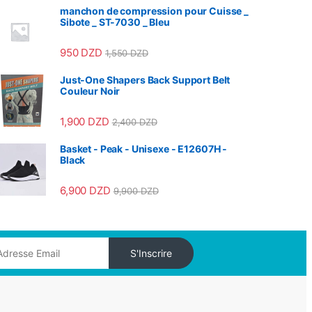
manchon de compression pour Cuisse _
Sibote _ ST-7030 _ Bleu
950
DZD
1,550
DZD
Just-One Shapers Back Support Belt
Couleur Noir
1,900
DZD
2,400
DZD
Basket - Peak - Unisexe - E12607H -
Black
6,900
DZD
9,900
DZD
S'Inscrire