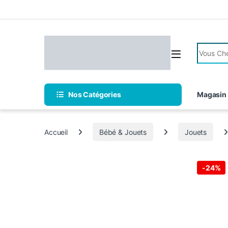
Skip to navigation
Skip to content
Search fo
Nos Catégories
Magasin
Accueil
Bébé & Jouets
Jouets
-
24%