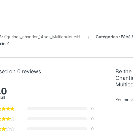
 :
figurines_chantier_14pcs_MulticouleursH
Catégories :
Bébé 
urine1
sed on 0 reviews
Be the 
Chantie
Multico
.0
all
You mus
0
0
0