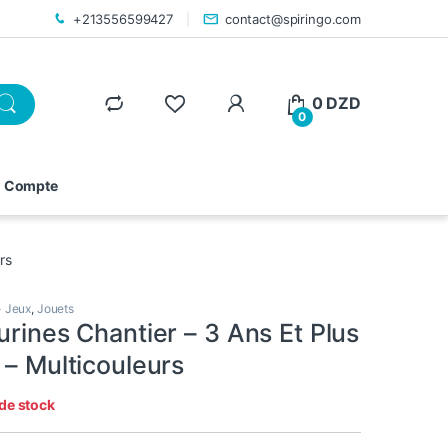
+213556599427
contact@spiringo.com
0
DZD
0
 Compte
rs
- Jeux
,
Jouets
urines Chantier – 3 Ans Et Plus
 – Multicouleurs
de stock