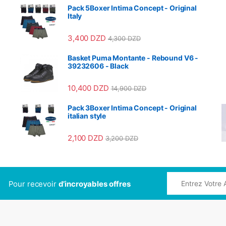
Pack 5Boxer Intima Concept - Original
Italy
3,400
DZD
4,300
DZD
Basket Puma Montante - Rebound V6 -
39232606 - Black
10,400
DZD
14,900
DZD
Pack 3Boxer Intima Concept - Original
italian style
2,100
DZD
3,200
DZD
Pour recevoir
d’incroyables offres