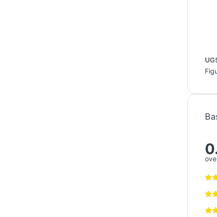
UGS
Fig
Ba
0
over