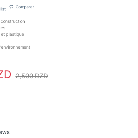
Comparer
list
 construction
ces
 et plastique
l’environnement
ZD
2,500
DZD
iews