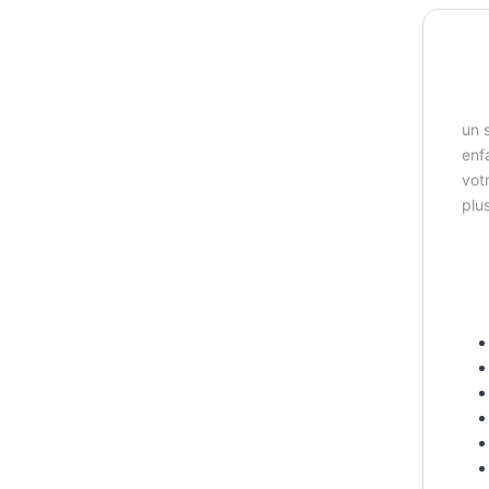
un 
enf
vot
plu