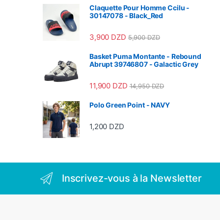
Claquette Pour Homme Ccilu -
30147078 - Black_Red
3,900
DZD
5,900
DZD
Basket Puma Montante - Rebound
Abrupt 39746807 - Galactic Grey
11,900
DZD
14,950
DZD
Polo Green Point - NAVY
1,200
DZD
Inscrivez-vous à la Newsletter