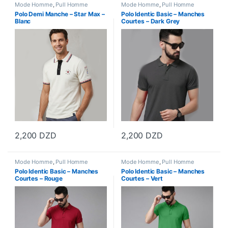
Mode Homme
,
Pull Homme
Mode Homme
,
Pull Homme
Polo Demi Manche – Star Max –
Polo Identic Basic – Manches
Blanc
Courtes – Dark Grey
2,200
DZD
2,200
DZD
Ce produit a plusieurs variations. Les options peuvent être choisi
Ce produit a plusieurs variations
Mode Homme
,
Pull Homme
Mode Homme
,
Pull Homme
Polo Identic Basic – Manches
Polo Identic Basic – Manches
Courtes – Rouge
Courtes – Vert