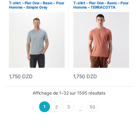
Vetements Homme
Vetements Homme
T-shirt – Pier One – Basic – Pour
T-shirt – Pier One – Basic – Pour
Homme – Simple Grey
Homme – TERRACOTTA
1,750
DZD
1,750
DZD
Ce produit a plusieurs variations. Les options peuvent être choisi
Ce produit a plusieurs variations
Affichage de 1–32 sur 1595 résultats
1
2
3
50
…