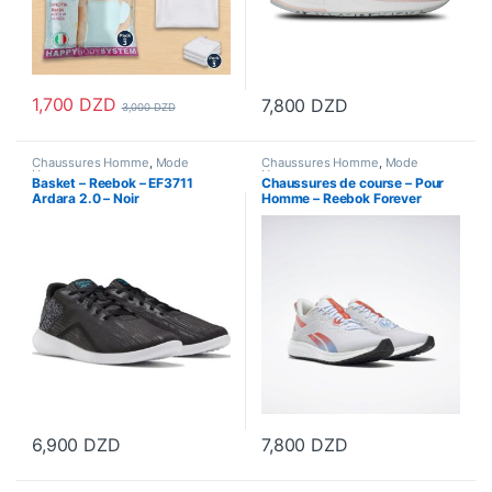
1,700
DZD
7,800
DZD
3,000
DZD
Ce produit a plusieurs variations. Les options peuvent être choisi
Ce produit a plusieurs variations
Chaussures Homme
,
Mode
Chaussures Homme
,
Mode
Homme
Homme
Basket – Reebok – EF3711
Chaussures de course – Pour
Ardara 2.0 – Noir
Homme – Reebok Forever
Floatride Energy 2 – EF6912
6,900
DZD
7,800
DZD
Ce produit a plusieurs variations. Les options peuvent être choisi
Ce produit a plusieurs variations