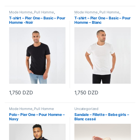
Mode Homme
,
Pull Homme
,
Mode Homme
,
Pull Homme
,
Vetements Homme
Vetements Homme
T-shirt – Pier One – Basic – Pour
T-shirt – Pier One – Basic – Pour
Homme -Noir
Homme – Blanc
1,750
DZD
1,750
DZD
Ce produit a plusieurs variations. Les options peuvent être choisi
Ce produit a plusieurs variations
Mode Homme
,
Pull Homme
Uncategorized
Polo – Pier One – Pour Homme –
Sandale – Fillette – Bebe girls –
Navy
Blanc cassé