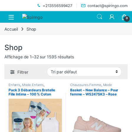
Skip to navigation
Skip to content
+213556599427
contact@spiringo.com
0
Accueil
Shop
Shop
Affichage de 1–32 sur 1595 résultats
Filtrer
Enfants
,
Mode Enfants
,
Chaussures Femme
,
Mode
Vetements Enfants
Femme
Pack 3 Débardeurs Bretelle
Basket – New Balance – Pour
Fille Intima – 100 % Coton
femme – WS247SK3 – Rose