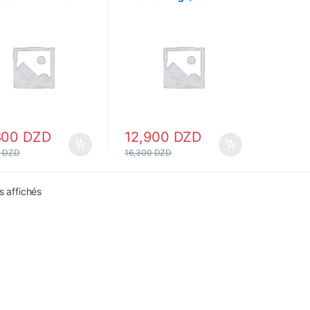
/Orange
800
DZD
12,900
DZD
0
DZD
16,300
DZD
s affichés