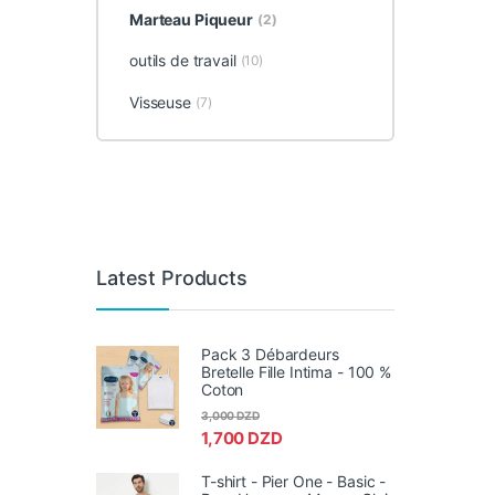
Marteau Piqueur
(2)
outils de travail
(10)
Visseuse
(7)
Latest Products
Pack 3 Débardeurs
Bretelle Fille Intima - 100 %
Coton
3,000
DZD
1,700
DZD
T-shirt - Pier One - Basic -