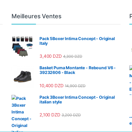
Meilleures Ventes
Pack 5Boxer Intima Concept - Original
Italy
3,400
DZD
4,300
DZD
Basket Puma Montante - Rebound V6 -
39232606 - Black
10,400
DZD
14,900
DZD
Pack 3Boxer Intima Concept - Original
italian style
2,100
DZD
3,200
DZD