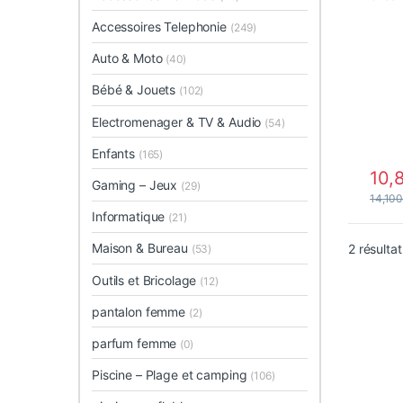
Noir
Accessoires Telephonie
(249)
Auto & Moto
(40)
Bébé & Jouets
(102)
Electromenager & TV & Audio
(54)
Enfants
(165)
10,
Gaming – Jeux
(29)
14,10
Informatique
(21)
Maison & Bureau
2 résultat
(53)
Outils et Bricolage
(12)
pantalon femme
(2)
parfum femme
(0)
Piscine – Plage et camping
(106)