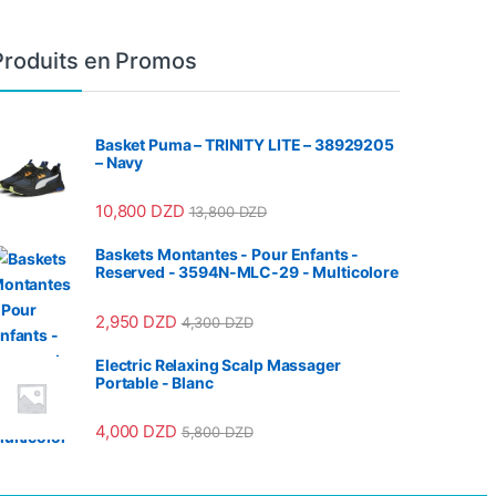
Produits en Promos
Basket Puma – TRINITY LITE – 38929205
– Navy
10,800
DZD
13,800
DZD
Baskets Montantes - Pour Enfants -
Reserved - 3594N-MLC-29 - Multicolore
2,950
DZD
4,300
DZD
Electric Relaxing Scalp Massager
Portable - Blanc
4,000
DZD
5,800
DZD