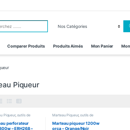
r:
Comparer Produits
Produits Aimés
Mon Panier
Mon
queur
eau Piqueur
u Piqueur
,
outils de
Marteau Piqueur
,
outils de
travail
au perforateur
Marteau piqueur 1200w
 800w – ERH268 –
orca – Orange/Noir