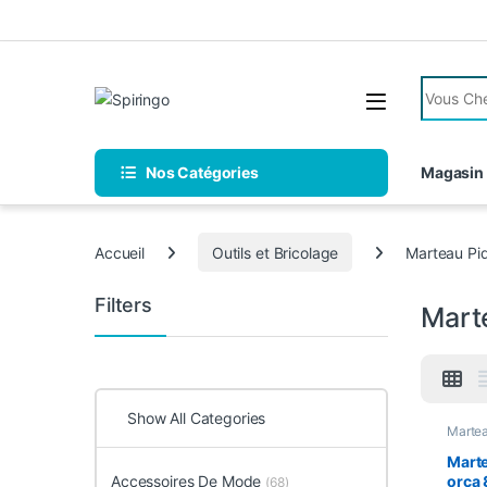
Skip to navigation
Skip to content
Search fo
Nos Catégories
Magasin
Accueil
Outils et Bricolage
Marteau Pi
Filters
Mart
Show All Categories
Martea
travail
Marte
Accessoires De Mode
orca
(68)