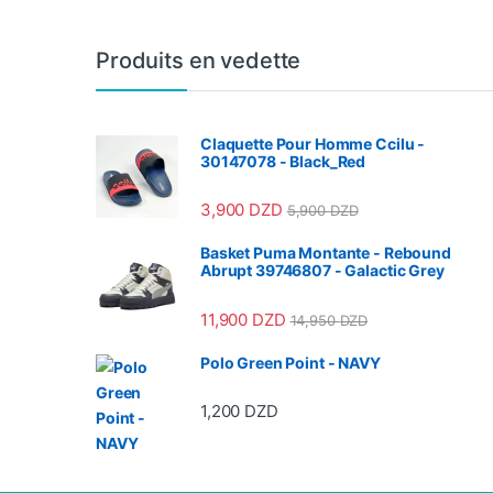
Produits en vedette
Claquette Pour Homme Ccilu -
30147078 - Black_Red
3,900
DZD
5,900
DZD
Basket Puma Montante - Rebound
Abrupt 39746807 - Galactic Grey
11,900
DZD
14,950
DZD
Polo Green Point - NAVY
1,200
DZD