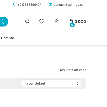
+213556599427
contact@spiringo.com
0
DZD
0
 Compte
2 résultats affichés