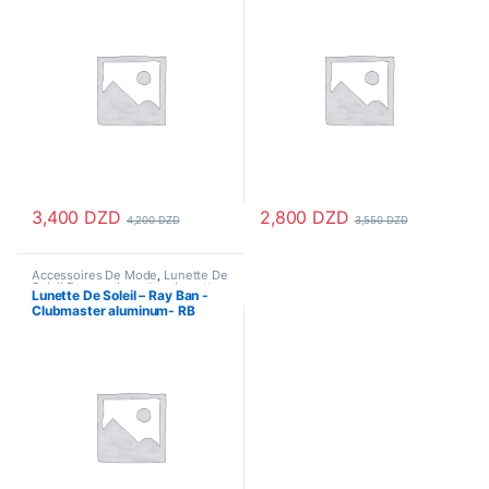
3,400
DZD
2,800
DZD
4,200
DZD
3,550
DZD
Accessoires De Mode
,
Lunette De
Soleil Femme
,
Lunettes
,
Lunettes
Lunette De Soleil – Ray Ban -
De Soleil
,
Lunettes De Soleil
Clubmaster aluminum- RB
Homme
3507 – Gold