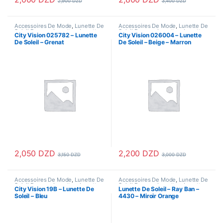
2,900
DZD
3,400
DZD
Accessoires De Mode
,
Lunette De
Accessoires De Mode
,
Lunette De
Soleil Femme
,
Lunettes
,
Lunettes
Soleil Femme
,
Lunettes
,
Lunettes
City Vision 025782 – Lunette
City Vision 026004 – Lunette
De Soleil
,
Lunettes De Soleil
De Soleil
,
Lunettes De Soleil
De Soleil – Grenat
De Soleil – Beige – Marron
Homme
Homme
2,050
DZD
2,200
DZD
3,150
DZD
3,000
DZD
Accessoires De Mode
,
Lunette De
Accessoires De Mode
,
Lunette De
Soleil Femme
,
Lunettes
,
Lunettes
Soleil Femme
,
Lunettes
,
Lunettes
City Vision 19B – Lunette De
Lunette De Soleil – Ray Ban –
De Soleil
,
Lunettes De Soleil
De Soleil
,
Lunettes De Soleil
Soleil – Bleu
4430 – Miroir Orange
Homme
Homme