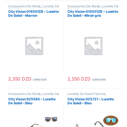
Accessoires De Mode
,
Lunette De
Accessoires De Mode
,
Lunette De
Soleil Femme
,
Lunettes
,
Lunettes
Soleil Femme
,
Lunettes
,
Lunettes
City Vision 016501ZB – Lunette
City Vision 016501ZB – Lunette
De Soleil
,
Lunettes De Soleil
De Soleil
,
Lunettes De Soleil
De Soleil – Marron
De Soleil – Miroir gris
Homme
Homme
2,350
DZD
2,350
DZD
2,950
DZD
2,950
DZD
Accessoires De Mode
,
Lunette De
Lunette De Soleil Femme
,
Soleil Femme
,
Lunettes
,
Lunettes
Lunettes
,
Lunettes De Soleil
,
City Vision 025565 – Lunette
City Vision 025721 – Lunette
De Soleil
,
Lunettes De Soleil
Lunettes De Soleil Homme
De Soleil – Bleu
De Soleil – Bleu
Homme