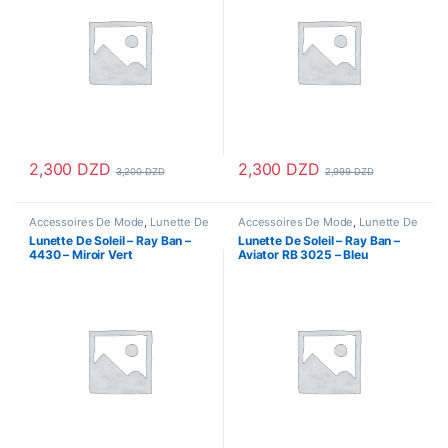
2,300
DZD
2,300
DZD
3,200
DZD
2,999
DZD
Accessoires De Mode
,
Lunette De
Accessoires De Mode
,
Lunette De
Soleil Femme
,
Lunettes
,
Lunettes
Soleil Femme
,
Lunettes
,
Lunettes
Lunette De Soleil – Ray Ban –
Lunette De Soleil – Ray Ban –
De Soleil
,
Lunettes De Soleil
De Soleil
,
Lunettes De Soleil
4430 – Miroir Vert
Aviator RB 3025 – Bleu
Homme
Homme