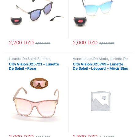
2,200
DZD
2,000
DZD
3,000
DZD
2,900
DZD
Lunette De Soleil Femme
,
Accessoires De Mode
,
Lunette De
Lunettes
,
Lunettes De Soleil
Soleil Femme
,
Lunettes
,
Lunettes
City Vision 025721 – Lunette
City Vision 025749 – Lunette
De Soleil
,
Lunettes De Soleil
De Soleil – Rose
De Soleil – Léopard – Miroir Bleu
Homme
2,000
DZD
2,800
DZD