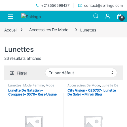
Skip to navigation
Skip to content
+213556599427
contact@spiringo.com
0
Accueil
Accessoires De Mode
Lunettes
Lunettes
26 résultats affichés
Filtrer
Lunettes
,
Mode Femme
,
Mode
Accessoires De Mode
,
Lunette De
Homme
,
Piscine - Plage et
Soleil Femme
,
Lunettes
,
Lunettes
Lunette De Natation –
City Vision – 025737- Lunette
camping
,
Sport & Santé
De Soleil
,
Lunettes De Soleil
Conquest– 0579– Rose/Jaune
De Soleil – Miroir Bleu
Homme