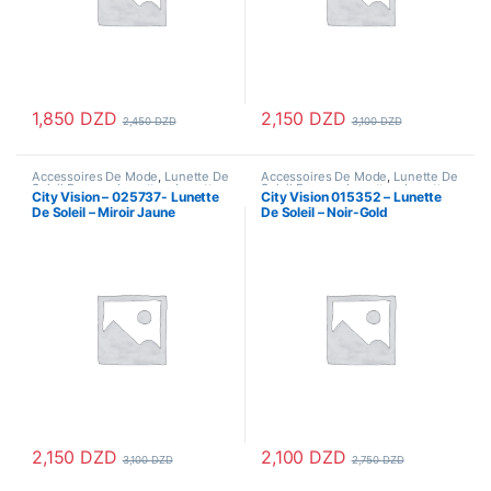
1,850
DZD
2,150
DZD
2,450
DZD
3,100
DZD
Accessoires De Mode
,
Lunette De
Accessoires De Mode
,
Lunette De
Soleil Femme
,
Lunettes
,
Lunettes
Soleil Femme
,
Lunettes
,
Lunettes
City Vision – 025737- Lunette
City Vision 015352 – Lunette
De Soleil
,
Lunettes De Soleil
De Soleil
,
Lunettes De Soleil
De Soleil – Miroir Jaune
De Soleil – Noir-Gold
Homme
Homme
2,150
DZD
2,100
DZD
3,100
DZD
2,750
DZD