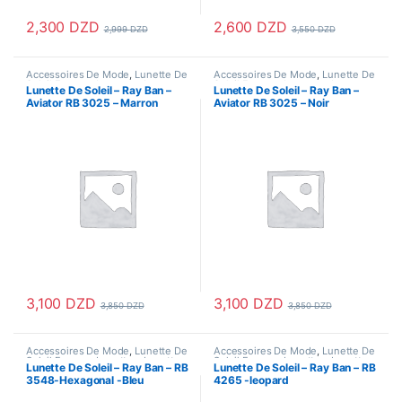
2,300
DZD
2,600
DZD
2,999
DZD
3,550
DZD
Accessoires De Mode
,
Lunette De
Accessoires De Mode
,
Lunette De
Soleil Femme
,
Lunettes
,
Lunettes
Soleil Femme
,
Lunettes
,
Lunettes
Lunette De Soleil – Ray Ban –
Lunette De Soleil – Ray Ban –
De Soleil
,
Lunettes De Soleil
De Soleil
,
Lunettes De Soleil
Aviator RB 3025 – Marron
Aviator RB 3025 – Noir
Homme
Homme
Dégradé
3,100
DZD
3,100
DZD
3,850
DZD
3,850
DZD
Accessoires De Mode
,
Lunette De
Accessoires De Mode
,
Lunette De
Soleil Femme
,
Lunettes
,
Lunettes
Soleil Femme
,
Lunettes
,
Lunettes
Lunette De Soleil – Ray Ban – RB
Lunette De Soleil – Ray Ban – RB
De Soleil
,
Lunettes De Soleil
De Soleil
,
Lunettes De Soleil
3548-Hexagonal -Bleu
4265 -leopard
Homme
Homme
Dégradé