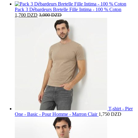
Pack 3 Débardeurs Bretelle Fille Intima - 100 % Coton
1,700
DZD
3,000
DZD
T-shirt - Pier
One - Basic - Pour Homme - Marron Clair
1,750
DZD