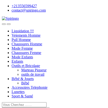
Skip
Skip
+213556599427
to
to
contact@spiringo.com
navigation
content
Liquidation !!!
Vetements Homme
Pull Homme
Chaussures Homme
Mode Femme
Chaussures Femme
Mode Enfants
Enfants
Outils et Bricolage
Marteau Piqueur
outils de travail
Bébé & Jouets
Bébé
Accessoires Telephonie
Lunettes
Sport & Santé
Search