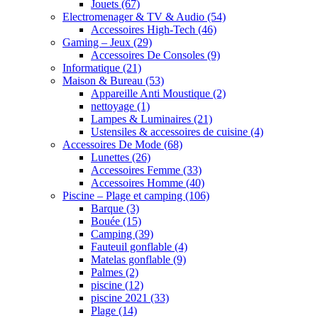
Jouets
(67)
Electromenager & TV & Audio
(54)
Accessoires High-Tech
(46)
Gaming – Jeux
(29)
Accessoires De Consoles
(9)
Informatique
(21)
Maison & Bureau
(53)
Appareille Anti Moustique
(2)
nettoyage
(1)
Lampes & Luminaires
(21)
Ustensiles & accessoires de cuisine
(4)
Accessoires De Mode
(68)
Lunettes
(26)
Accessoires Femme
(33)
Accessoires Homme
(40)
Piscine – Plage et camping
(106)
Barque
(3)
Bouée
(15)
Camping
(39)
Fauteuil gonflable
(4)
Matelas gonflable
(9)
Palmes
(2)
piscine
(12)
piscine 2021
(33)
Plage
(14)