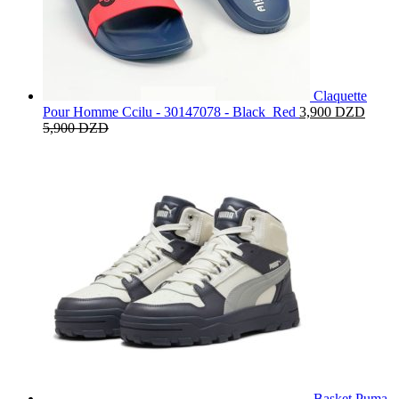
Claquette
Pour Homme Ccilu - 30147078 - Black_Red
3,900
DZD
5,900
DZD
Basket Puma