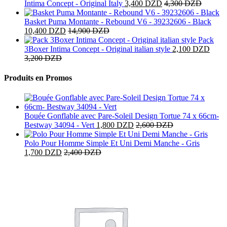
Intima Concept - Original Italy
3,400
DZD
4,300
DZD
Basket Puma Montante - Rebound V6 - 39232606 - Black
10,400
DZD
14,900
DZD
Pack
3Boxer Intima Concept - Original italian style
2,100
DZD
3,200
DZD
Produits en Promos
Bouée Gonflable avec Pare-Soleil Design Tortue 74 x 66cm-
Bestway 34094 - Vert
1,800
DZD
2,600
DZD
Polo Pour Homme Simple Et Uni Demi Manche - Gris
1,700
DZD
2,400
DZD