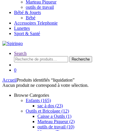
Marteau Piqueur
outils de travail
Bébé & Jouets
Bébé
Accessoires Telephonie
Lunettes
Sport & Santé
Search
Recherche
Recherche
pour :
0
Accueil
Produits identifiés “liquidation”
Aucun produit ne correspond à votre sélection.
Browse Categories
Enfants
(165)
sac à dos
(23)
Outils et Bricolage
(12)
Caisse a Outils
(1)
Marteau Piqueur
(2)
outils de travail
(10)