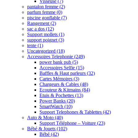
Visseuse
(7)
pantalon femme
(2)
parfum femme
(0)
piscine gonflable
(7)
Rangement
(2)
sac a dos
(12)
Support mollets
(1)
support poignet
(3)
tente
(1)
Uncategorized
(18)
Accessoires Telephonie
(249)
power bank pub
(5)
Accessoires Selfie
(15)
Baffles & Haut parleurs
(32)
Cartes Mémoires
(3)
Chargeurs & Cables
(48)
Ecouteur & Kitmains
(84)
Etuis & Pochettes
(13)
Power Banks
(20)
SmartWatch
(10)
Support Telephones & Tablettes
(42)
Auto & Moto
(40)
Support Téléphone – Voiture
(23)
Bébé & Jouets
(102)
Bébé
(42)