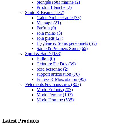
plongée sous-marine
(2)
Produit Etanche
(2)
Santé & Beauté
(137)
Gaine Amincissante
(33)
Massage
(21)
Parfum
(0)
soin mains
(3)
soin pieds
(27)
Hygiène & Soins personnels
(55)
Santé & Premiers Soins
(65)
Sport & Santé
(183)
Ballon
(0)
Ceinture De Dos
(39)
pèse personne
(2)
support articulation
(76)
Fitness & Musculation
(95)
Vetements & Chaussures
(807)
Mode Enfants
(203)
Mode Femme
(107)
Mode Homme
(535)
Latest Products