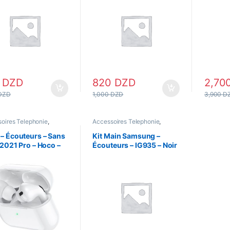
0
DZD
820
DZD
2,70
DZD
1,000
DZD
3,900
D
oires Telephonie
,
Accessoires Telephonie
,
ur & Kitmains
,
Ecouteur & Kitmains
,
Ecouteur
ttes
Filaire
– Écouteurs – Sans
Kit Main Samsung –
S2021 Pro – Hoco –
Écouteurs – IG935 – Noir
ooth – Blanc