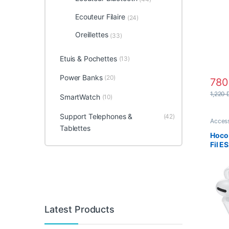
Ecouteur Filaire
(24)
Oreillettes
(33)
Etuis & Pochettes
(13)
Power Banks
(20)
78
1,220
SmartWatch
(10)
Support Telephones &
(42)
Access
Ecoute
Tablettes
Oreille
Hoco 
Fil E
Bluet
Latest Products