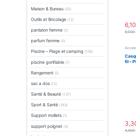
Maison & Bureau
(53)
Outils et Bricolage
(12)
6,1
pantalon femme
(2)
8,000
parfum femme
(0)
Access
Piscine – Plage et camping
casqu
(106)
Casq
fil –
piscine gonflable
(7)
– Ble
Rangement
(2)
sac a dos
(12)
Santé & Beauté
(137)
Sport & Santé
(183)
Support mollets
(1)
3,
support poignet
(3)
4,600