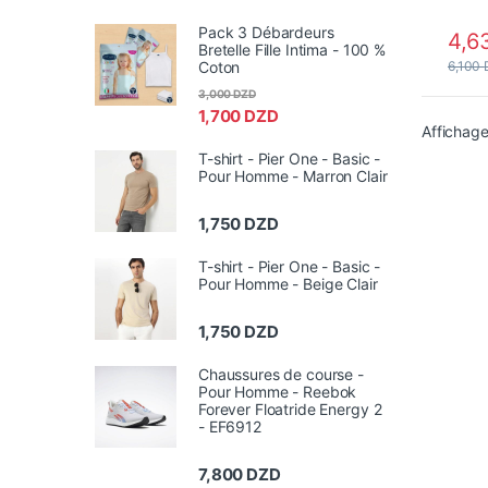
Pack 3 Débardeurs
4,6
Bretelle Fille Intima - 100 %
6,100
Coton
3,000
DZD
1,700
DZD
Affichage
T-shirt - Pier One - Basic -
Pour Homme - Marron Clair
1,750
DZD
T-shirt - Pier One - Basic -
Pour Homme - Beige Clair
1,750
DZD
Chaussures de course -
Pour Homme - Reebok
Forever Floatride Energy 2
- EF6912
7,800
DZD