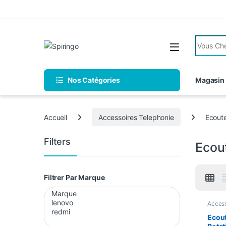
Skip to navigation
Skip to content
Search fo
Nos Catégories
Magasin
Accueil
Accessoires Telephonie
Ecoute
Filters
Ecou
Filtrer Par Marque
Access
Access
Ecoute
Ecout
Blueto