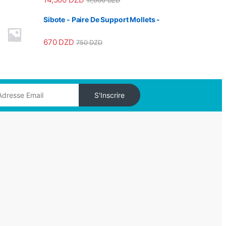
17,000
DZD
Sibote - Paire De Support Mollets -
670
DZD
750
DZD
S'Inscrire