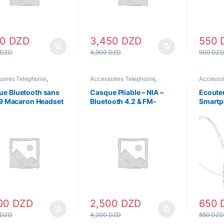
00
DZD
3,450
DZD
550
DZD
4,900
DZD
900
DZ
oires Telephonie
,
Accessoires Telephonie
,
Accessoi
e
,
Casque Bluetooth
Casque Bluetooth
Ecouteur
Bluetoot
ue Bluetooth sans
Casque Pliable – NIA –
Ecoute
 P9 Macaron Headset
Bluetooth 4.2 & FM-
Smartp
u
Carte Mémoire – Q8 –
Blanc
Noir
300
DZD
2,500
DZD
650
DZD
4,200
DZD
850
DZ