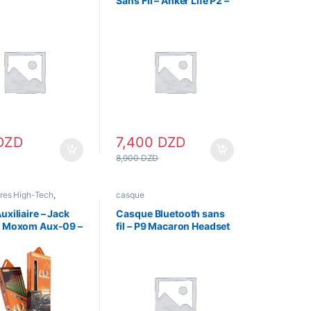
Sans Fil – Anker Life P2 –
Blanc
DZD
7,400
DZD
D
8,900
DZD
res High-Tech
,
casque
res Telephonie
,
Chargeurs & Cables
uxiliaire – Jack
Casque Bluetooth sans
– Moxom Aux-09 –
fil – P9 Macaron Headset
– Rouge