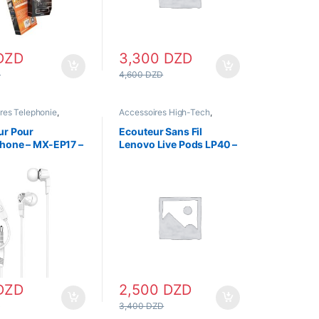
DZD
3,300
DZD
D
4,600
DZD
res Telephonie
,
Accessoires High-Tech
,
 & Kitmains
,
Ecouteur
Accessoires Telephonie
,
h
Ecouteur & Kitmains
,
Ecouteur
ur Pour
Ecouteur Sans Fil
Bluetooth
hone – MX-EP17 –
Lenovo Live Pods LP40 –
Blanc –
DZD
2,500
DZD
D
3,400
DZD