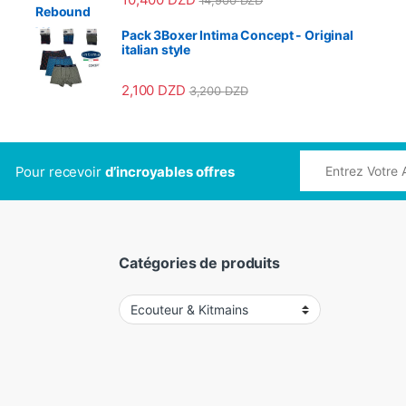
14,900
DZD
Pack 3Boxer Intima Concept - Original
italian style
2,100
DZD
3,200
DZD
Pour recevoir
d’incroyables offres
Catégories de produits