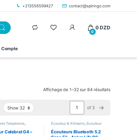
+213556599427
contact@spiringo.com
0
DZD
0
 Compte
Affichage de 1–32 sur 84 résultats
→
of 3
res Telephonie
,
Ecouteur & Kitmains
,
Ecouteur
 & Kitmains
,
Ecouteur
Bluetooth
,
Oreillettes
r Celebrat G4 –
Écouteurs Bluetooth 5.2