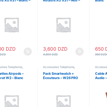
ifs XO X31 – Blanc –
Rotatifs XO X31 – Noir –
Blanc
Oreillettes
00
DZD
3,600
DZD
650
DZD
4,900
DZD
950
DZ
oires Telephonie
,
Accessoires Telephonie
,
Accessoi
ur & Kitmains
,
Ecouteur
Ecouteur & Kitmains
,
Ecouteur
Accessoi
oth
,
Oreillettes
Bluetooth
,
Montres Femme
,
casque
,
lettes Airpods –
Pack Smartwatch +
Cable A
Montres Homme
,
Oreillettes
,
rat W2 – Blanc
Écouteurs – W26 PRO
Audio 
SmartWatch
MAX – Rose
Noir