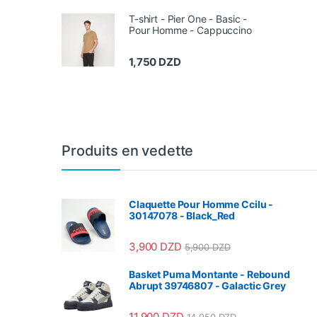
T-shirt - Pier One - Basic -
Pour Homme - Cappuccino
1,750
DZD
Produits en vedette
Claquette Pour Homme Ccilu -
30147078 - Black_Red
3,900
DZD
5,900
DZD
Basket Puma Montante - Rebound
Abrupt 39746807 - Galactic Grey
11,900
DZD