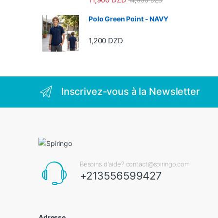
14,950
DZD
Polo Green Point - NAVY
1,200
DZD
Inscrivez-vous à la Newsletter
Besoins d'aide? contact@spiringo.com
+213556599427
Adresse