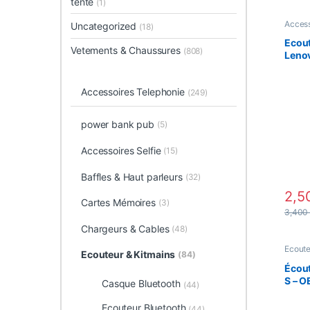
tente
(1)
Access
Uncategorized
(18)
Access
Ecoute
Ecout
Blueto
Vetements & Chaussures
(808)
Lenov
Noir-
Accessoires Telephonie
(249)
power bank pub
(5)
Accessoires Selfie
(15)
Baffles & Haut parleurs
(32)
2,5
Cartes Mémoires
(3)
3,40
Chargeurs & Cables
(48)
Ecoute
Ecouteur & Kitmains
(84)
Filaire
Écou
S – O
Casque Bluetooth
(44)
auric
Ecouteur Bluetooth
(44)