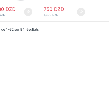
30
DZD
750
DZD
DZD
1,300
DZD
 de 1–32 sur 84 résultats