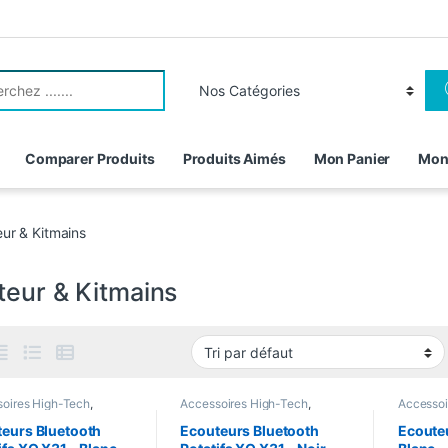
r:
Comparer Produits
Produits Aimés
Mon Panier
Mon
ur & Kitmains
teur & Kitmains
oires High-Tech
,
Accessoires High-Tech
,
Accessoi
oires Telephonie
,
Accessoires Telephonie
,
Ecouteur
ur & Kitmains
,
Ecouteur
Casque Bluetooth
,
Ecouteur &
Filaire
eurs Bluetooth
Ecouteurs Bluetooth
Ecouteu
oth
,
Oreillettes
Kitmains
,
Ecouteur Bluetooth
,