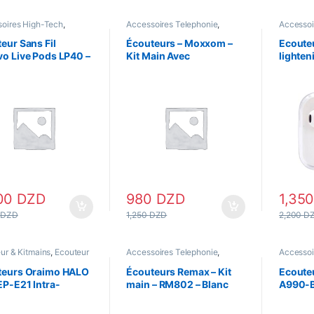
oires High-Tech
,
Accessoires Telephonie
,
Accessoi
oires Telephonie
,
Ecouteur & Kitmains
Accessoi
ur & Kitmains
,
Ecouteur
casque
,
eur Sans Fil
Écouteurs – Moxxom –
Ecouteu
oth
Ecouteur
o Live Pods LP40 –
Kit Main Avec
lighte
Filaire
Microphone – Ep18 –
WL32/B
Blanc
00
DZD
980
DZD
1,35
0
DZD
1,250
DZD
2,200
D
ur & Kitmains
,
Ecouteur
Accessoires Telephonie
,
Accessoi
Ecouteur & Kitmains
,
Ecouteur
casque
,
Filaire
Ecouteur
teurs Oraimo HALO
Écouteurs Remax – Kit
Ecouteu
EP-E21 Intra-
main – RM802 – Blanc
A990-B
ulaires – Black