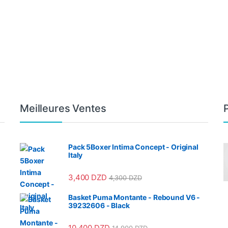
Meilleures Ventes
Pack 5Boxer Intima Concept - Original
Italy
3,400
DZD
4,300
DZD
Basket Puma Montante - Rebound V6 -
39232606 - Black
10,400
DZD