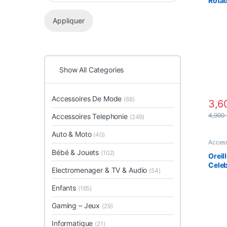
Rotat
Appliquer
Show All Categories
Accessoires De Mode
(68)
3,6
4,900
Accessoires Telephonie
(249)
Auto & Moto
(40)
Access
Ecoute
Bébé & Jouets
(102)
Blueto
Oreil
Celeb
Electromenager & TV & Audio
(54)
Enfants
(165)
Gaming – Jeux
(29)
Informatique
(21)