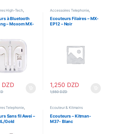
res High-Tech
,
Accessoires Telephonie
,
res Telephonie
,
Ecouteur & Kitmains
,
Ecouteur
Ecouteur & Kitmains
,
Filaire
rs à Bluetooth
Ecouteurs Filaires – MX-
 Bluetooth
,
Ecouteur
ning – Moxom MX-
EP12 – Noir
lanc
0
DZD
1,250
DZD
ZD
1,550
DZD
res Telephonie
,
Ecouteur & Kitmains
Ecouteur & Kitmains
,
 Bluetooth
rs Sans fil Awei –
Ecouteurs – Kitman-
L/Gold
M37- Blanc