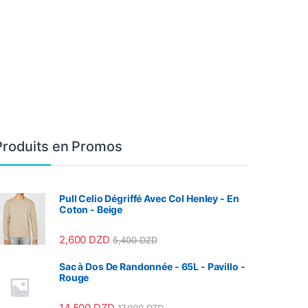
Produits en Promos
Pull Celio Dégriffé Avec Col Henley - En
Coton - Beige
2,600
DZD
5,400
DZD
Sac à Dos De Randonnée - 65L - Pavillo -
Rouge
14,500
DZD