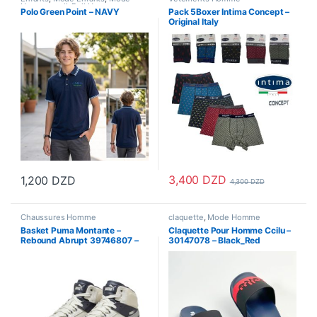
Homme
,
pull
,
Pull Homme
,
Polo Green Point – NAVY
Pack 5Boxer Intima Concept –
Vetements Enfants
,
Vetements
Original Italy
Homme
3,400
DZD
1,200
DZD
4,300
DZD
Ce produit a plusieurs variations. Les options peuvent être choisi
Ce produit a plusieurs variations
Chaussures Homme
claquette
,
Mode Homme
Basket Puma Montante –
Claquette Pour Homme Ccilu –
Rebound Abrupt 39746807 –
30147078 – Black_Red
Galactic Grey