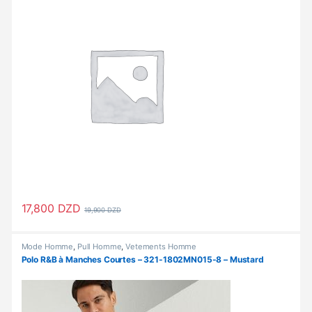
17,800
DZD
19,900
DZD
Ce produit a plusieurs variations. Les options peuvent être choisi
Mode Homme
,
Pull Homme
,
Vetements Homme
Polo R&B à Manches Courtes – 321-1802MN015-8 – Mustard