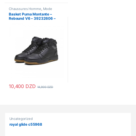
Chaussures Homme
,
Mode
Homme
Basket Puma Montante –
Rebound V6 – 39232606 –
Black
10,400
DZD
14,900
DZD
Ce produit a plusieurs variations. Les options peuvent être choisi
Products Grid
Uncategorized
royal glide c55968