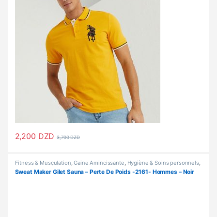
2,200
DZD
3,700
DZD
Ce produit a plusieurs variations. Les options peuvent être choisi
Fitness & Musculation
,
Gaine Amincissante
,
Hygiène & Soins personnels
,
Santé & Beauté
,
Santé & Premiers Soins
,
Sport & Santé
,
Vetements &
Sweat Maker Gilet Sauna – Perte De Poids -2161- Hommes – Noir
Chaussures