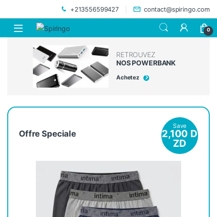
Skip to navigation
Skip to content
+213556599427
contact@spiringo.com
0
RETROUVEZ
NOS POWERBANK
Achetez
Save
2,100
D
Offre Speciale
ZD