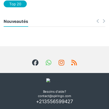
Top 20
Nouveautés
Besoins d'aide?
contact@spiringo.com
+213556599427