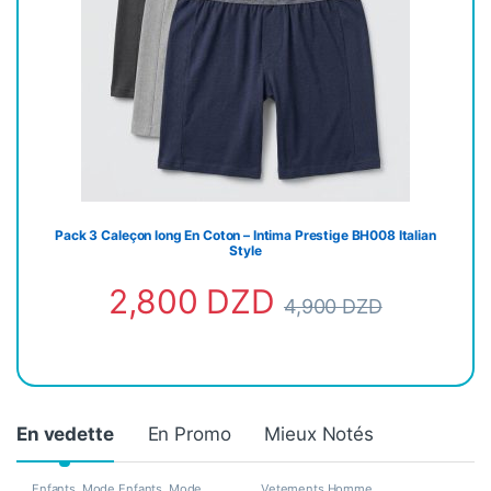
Pack 3 Caleçon long En Coton – Intima Prestige BH008 Italian
Style
2,800
DZD
4,900
DZD
En vedette
En Promo
Mieux Notés
Enfants
,
Mode Enfants
,
Mode
Vetements Homme