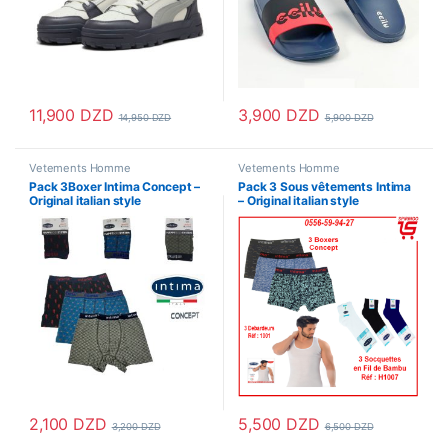
11,900
DZD
3,900
DZD
14,950
DZD
5,900
DZD
Ce produit a plusieurs variations. Les options peuvent être choisi
Ce produit a plusieurs variations
Vetements Homme
Vetements Homme
Pack 3Boxer Intima Concept –
Pack 3 Sous vêtements Intima
Original italian style
– Original italian style
2,100
DZD
5,500
DZD
3,200
DZD
6,500
DZD
Ce produit a plusieurs variations. Les options peuvent être choisi
Ce produit a plusieurs variations