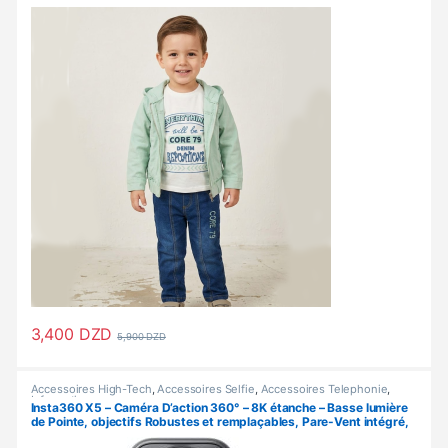
3,400
DZD
5,900
DZD
Ce produit a plusieurs variations. Les options peuvent être choisi
Accessoires High-Tech
,
Accessoires Selfie
,
Accessoires Telephonie
,
Informatique
Insta360 X5 – Caméra D’action 360° – 8K étanche – Basse lumière
de Pointe, objectifs Robustes et remplaçables, Pare-Vent intégré,
stabilisation, Triple Puce AI