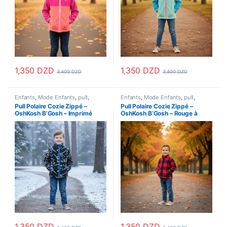
1,350
DZD
1,350
DZD
3,400
DZD
3,400
DZD
Ce produit a plusieurs variations. Les options peuvent être choisi
Ce produit a plusieurs variations
Enfants
,
Mode Enfants
,
pull
,
Enfants
,
Mode Enfants
,
pull
,
sweatshirt
,
Veste Enfant
,
sweatshirt
,
Veste Enfant
,
Pull Polaire Cozie Zippé –
Pull Polaire Cozie Zippé –
Vetements Enfants
Vetements Enfants
OshKosh B’Gosh – Imprimé
OshKosh B’Gosh – Rouge à
Dinosaure
Carreaux
1,350
DZD
1,350
DZD