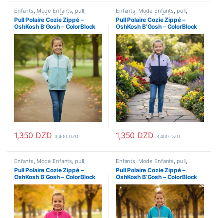
Enfants
,
Mode Enfants
,
pull
,
Enfants
,
Mode Enfants
,
pull
,
sweatshirt
,
Veste Enfant
,
sweatshirt
,
Veste Enfant
,
Pull Polaire Cozie Zippé –
Pull Polaire Cozie Zippé –
Vetements Enfants
Vetements Enfants
OshKosh B’Gosh – ColorBlock
OshKosh B’Gosh – ColorBlock
Bleu Clair_Menthe
Lavande_Navy
1,350
DZD
1,350
DZD
3,400
DZD
3,400
DZD
Ce produit a plusieurs variations. Les options peuvent être choisi
Ce produit a plusieurs variations
Enfants
,
Mode Enfants
,
pull
,
Enfants
,
Mode Enfants
,
pull
,
sweatshirt
,
Veste Enfant
,
sweatshirt
,
Veste Enfant
,
Pull Polaire Cozie Zippé –
Pull Polaire Cozie Zippé –
Vetements Enfants
Vetements Enfants
OshKosh B’Gosh – ColorBlock
OshKosh B’Gosh – ColorBlock
Rose
Turquois_Vert_Rose