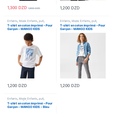
1,300
DZD
1,200
DZD
1,900
DZD
Ce produit a plusieurs variations. Les options peuvent être choisi
Ce produit a plusieurs variations
Enfants
,
Mode Enfants
,
pull
,
Enfants
,
Mode Enfants
,
pull
,
Vetements Enfants
Vetements Enfants
T-shirt en coton imprimé – Pour
T-shirt en coton imprimé – Pour
Garçon – MANGO KIDS
Garçon – MANGO KIDS
1,200
DZD
1,200
DZD
Ce produit a plusieurs variations. Les options peuvent être choisi
Ce produit a plusieurs variations
Enfants
,
Mode Enfants
,
pull
,
Vetements Enfants
T-shirt en coton imprimé – Pour
Garçon – MANGO KIDS – Bleu
Nuit