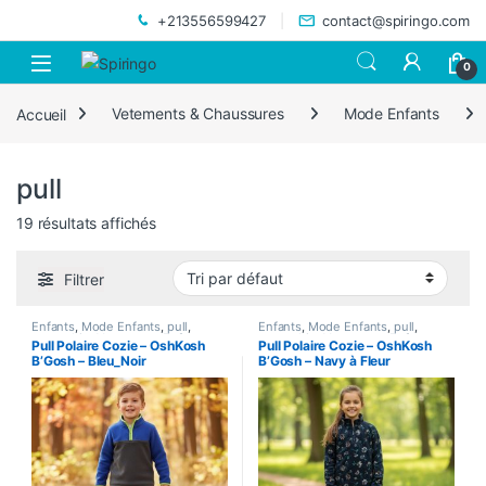
Skip to navigation
Skip to content
+213556599427
contact@spiringo.com
0
Accueil
Vetements & Chaussures
Mode Enfants
pull
19 résultats affichés
Filtrer
Enfants
,
Mode Enfants
,
pull
,
Enfants
,
Mode Enfants
,
pull
,
sweatshirt
,
Vetements Enfants
sweatshirt
,
Vetements Enfants
Pull Polaire Cozie – OshKosh
Pull Polaire Cozie – OshKosh
B’Gosh – Bleu_Noir
B’Gosh – Navy à Fleur