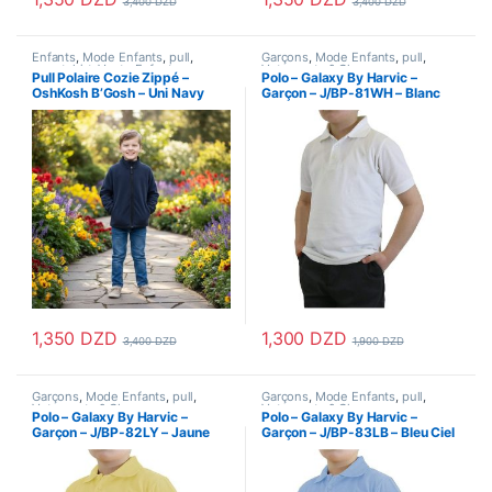
3,400
DZD
3,400
DZD
Ce produit a plusieurs variations. Les options peuvent être choisi
Ce produit a plusieurs variations
Enfants
,
Mode Enfants
,
pull
,
Garçons
,
Mode Enfants
,
pull
,
sweatshirt
,
Veste Enfant
,
Vetements & Chaussures
,
Pull Polaire Cozie Zippé –
Polo – Galaxy By Harvic –
Vetements Enfants
Vetements Enfants
OshKosh B’Gosh – Uni Navy
Garçon – J/BP-81WH – Blanc
1,350
DZD
1,300
DZD
3,400
DZD
1,900
DZD
Ce produit a plusieurs variations. Les options peuvent être choisi
Ce produit a plusieurs variations
Garçons
,
Mode Enfants
,
pull
,
Garçons
,
Mode Enfants
,
pull
,
Vetements & Chaussures
,
Vetements & Chaussures
,
Polo – Galaxy By Harvic –
Polo – Galaxy By Harvic –
Vetements Enfants
Vetements Enfants
Garçon – J/BP-82LY – Jaune
Garçon – J/BP-83LB – Bleu Ciel