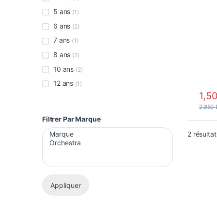
Gris 
5 ans
(1)
6 ans
(2)
7 ans
(1)
8 ans
(2)
10 ans
(2)
12 ans
(1)
1,5
Ce pro
2,850
Filtrer Par Marque
2 résultat
Appliquer