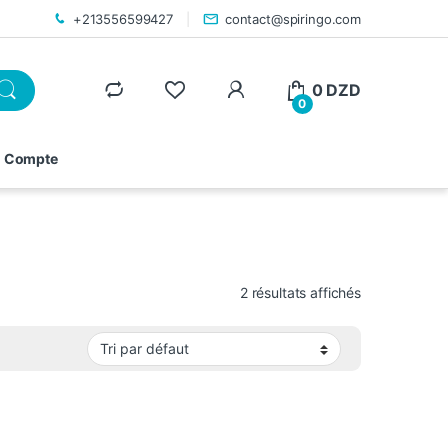
+213556599427
contact@spiringo.com
0
DZD
0
 Compte
2 résultats affichés