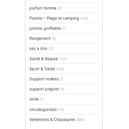
parfum femme
(0)
Piscine – Plage et camping
(106)
piscine gonflable
(7)
Rangement
(2)
sac a dos
(12)
Santé & Beauté
(137)
Sport & Santé
(183)
Support mollets
(1)
support poignet
(3)
tente
(1)
Uncategorized
(18)
Vetements & Chaussures
(806)