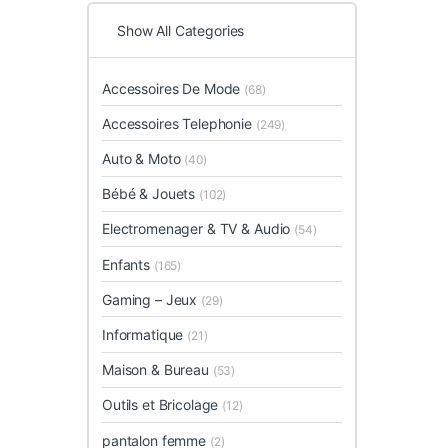
Show All Categories
Accessoires De Mode
(68)
Accessoires Telephonie
(249)
Auto & Moto
(40)
Bébé & Jouets
(102)
Electromenager & TV & Audio
(54)
Enfants
(165)
Gaming – Jeux
(29)
Informatique
(21)
Maison & Bureau
(53)
Outils et Bricolage
(12)
pantalon femme
(2)