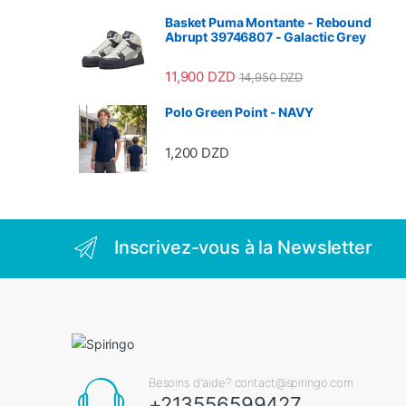
Basket Puma Montante - Rebound
Abrupt 39746807 - Galactic Grey
11,900
DZD
14,950
DZD
Polo Green Point - NAVY
1,200
DZD
Inscrivez-vous à la Newsletter
Besoins d'aide? contact@spiringo.com
+213556599427