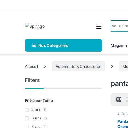
Skip to navigation
Skip to content
Search fo
Nos Catégories
Magasin
Accueil
Vetements & Chaussures
Mo
Filters
panta
Filtré par Taille
2 ans
(1)
Enfant
pantalo
3 ans
(2)
Enfant
Panta
4 ans
Orche
(1)