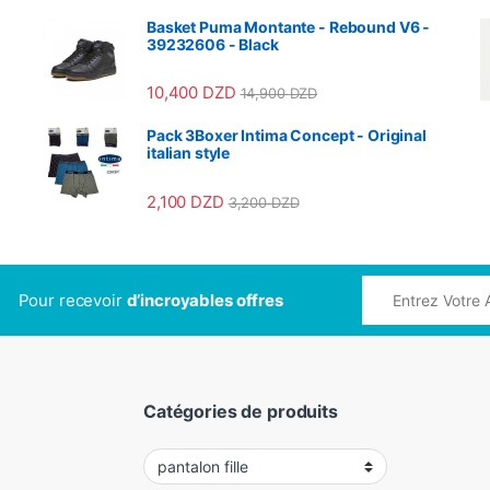
Basket Puma Montante - Rebound V6 -
39232606 - Black
10,400
DZD
14,900
DZD
Pack 3Boxer Intima Concept - Original
italian style
2,100
DZD
3,200
DZD
Pour recevoir
d’incroyables offres
Catégories de produits