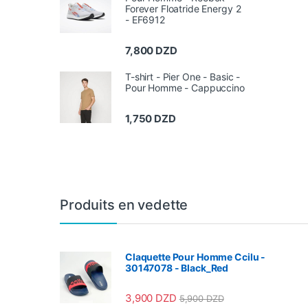
Forever Floatride Energy 2
- EF6912
7,800
DZD
T-shirt - Pier One - Basic -
Pour Homme - Cappuccino
1,750
DZD
Produits en vedette
Claquette Pour Homme Ccilu -
30147078 - Black_Red
3,900
DZD
5,900
DZD