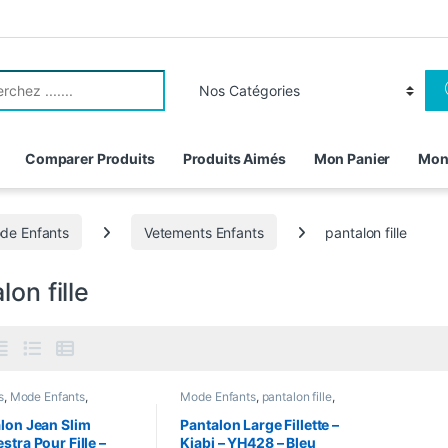
r:
Comparer Produits
Produits Aimés
Mon Panier
Mon
de Enfants
Vetements Enfants
pantalon fille
lon fille
s
,
Mode Enfants
,
Mode Enfants
,
pantalon fille
,
n fille
,
Vetements
Vetements & Chaussures
,
s
Vetements Enfants
lon Jean Slim
Pantalon Large Fillette –
stra Pour Fille –
Kiabi – YH428 – Bleu