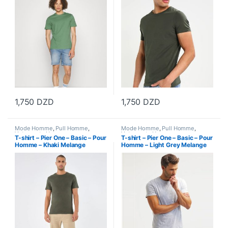
1,750
DZD
1,750
DZD
Ce produit a plusieurs variations. Les options peuvent être choisi
Ce produit a plusieurs variations
Mode Homme
,
Pull Homme
,
Mode Homme
,
Pull Homme
,
Vetements Homme
Vetements Homme
T-shirt – Pier One – Basic – Pour
T-shirt – Pier One – Basic – Pour
Homme – Khaki Melange
Homme – Light Grey Melange