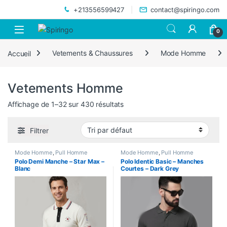
Skip to navigation
Skip to content
+213556599427
contact@spiringo.com
0
Accueil
Vetements & Chaussures
Mode Homme
Vetements Homme
Affichage de 1–32 sur 430 résultats
Filtrer
Mode Homme
,
Pull Homme
Mode Homme
,
Pull Homme
Polo Demi Manche – Star Max –
Polo Identic Basic – Manches
Blanc
Courtes – Dark Grey