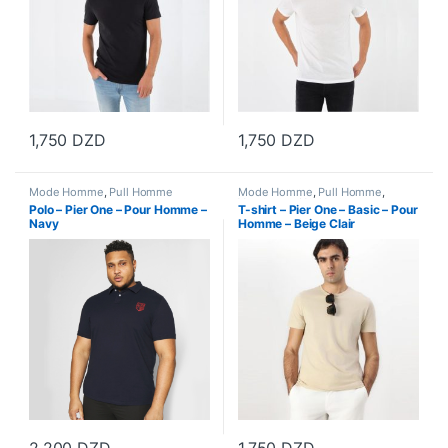
1,750
DZD
1,750
DZD
Ce produit a plusieurs variations. Les options peuvent être choisi
Ce produit a plusieurs variations
Mode Homme
,
Pull Homme
Mode Homme
,
Pull Homme
,
Vetements Homme
Polo – Pier One – Pour Homme –
T-shirt – Pier One – Basic – Pour
Navy
Homme – Beige Clair