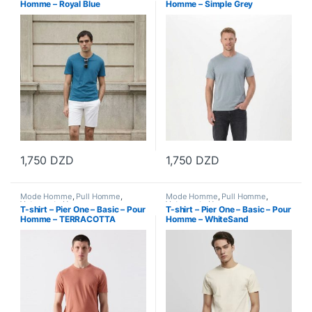
Homme – Royal Blue
Homme – Simple Grey
1,750
DZD
1,750
DZD
Ce produit a plusieurs variations. Les options peuvent être choisi
Ce produit a plusieurs variations
Mode Homme
,
Pull Homme
,
Mode Homme
,
Pull Homme
,
Vetements Homme
Vetements Homme
T-shirt – Pier One – Basic – Pour
T-shirt – Pier One – Basic – Pour
Homme – TERRACOTTA
Homme – WhiteSand