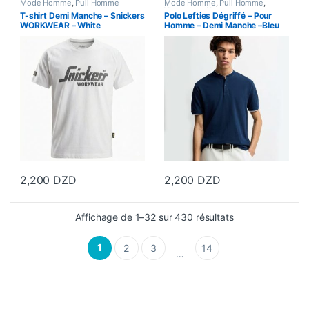
Mode Homme
,
Pull Homme
Mode Homme
,
Pull Homme
,
Vetements Homme
T-shirt Demi Manche – Snickers
Polo Lefties Dégriffé – Pour
WORKWEAR – White
Homme – Demi Manche –Bleu
Nuit
2,200
DZD
2,200
DZD
Ce produit a plusieurs variations. Les options peuvent être choisi
Ce produit a plusieurs variations
Affichage de 1–32 sur 430 résultats
1
2
3
14
…