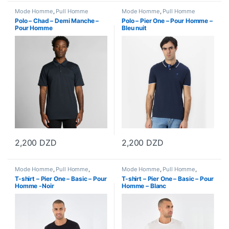
Mode Homme
,
Pull Homme
Mode Homme
,
Pull Homme
Polo – Chad – Demi Manche –
Polo – Pier One – Pour Homme –
Pour Homme
Bleu nuit
2,200
DZD
2,200
DZD
Ce produit a plusieurs variations. Les options peuvent être choisi
Ce produit a plusieurs variations
Mode Homme
,
Pull Homme
,
Mode Homme
,
Pull Homme
,
Vetements Homme
Vetements Homme
T-shirt – Pier One – Basic – Pour
T-shirt – Pier One – Basic – Pour
Homme -Noir
Homme – Blanc