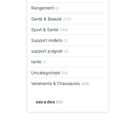
Rangement
(2)
Santé & Beauté
(137)
Sport & Santé
(183)
Support mollets
(1)
support poignet
(3)
tente
(1)
Uncategorized
(18)
Vetements & Chaussures
(806)
sac a dos
(12)