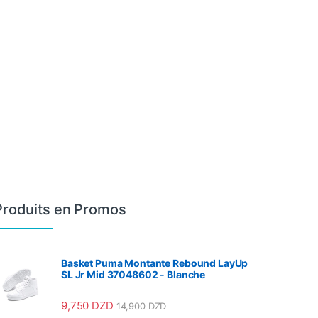
Produits en Promos
Basket Puma Montante Rebound LayUp
SL Jr Mid 37048602 - Blanche
9,750
DZD
14,900
DZD