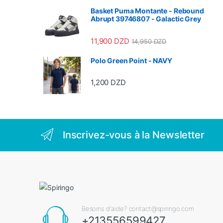
Basket Puma Montante - Rebound
Abrupt 39746807 - Galactic Grey
11,900
DZD
14,950
DZD
Polo Green Point - NAVY
1,200
DZD
Inscrivez-vous à la Newsletter
Besoins d'aide? contact@spiringo.com
+213556599427