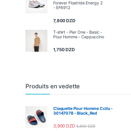
Forever Floatride Energy 2
- EF6912
7,800
DZD
T-shirt - Pier One - Basic -
Pour Homme - Cappuccino
1,750
DZD
Produits en vedette
Claquette Pour Homme Ccilu -
30147078 - Black_Red
3,900
DZD
5,900
DZD