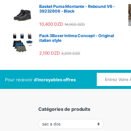
Basket Puma Montante - Rebound V6 -
39232606 - Black
10,400
DZD
14,900
DZD
Pack 3Boxer Intima Concept - Original
italian style
2,100
DZD
3,200
DZD
Pour recevoir
d’incroyables offres
Catégories de produits