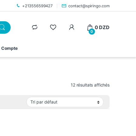
+213556599427
contact@spiringo.com
0
DZD
0
 Compte
12 résultats affichés