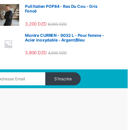
Pull Italien POP84 - Ras Du Cou - Gris
Foncé
3,200
DZD
8,000
DZD
Montre CURREN - 9032 L - Pour femme -
Acier inoxydable - Argent/Bleu
3,800
DZD
4,500
DZD
S'Inscrire