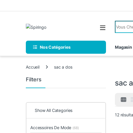
Skip to navigation
Skip to content
Search fo
Nos Catégories
Magasin
Accueil
sac a dos
Filters
sac 
Show All Categories
12 résulta
Accessoires De Mode
(68)