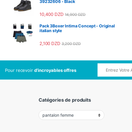
39232606 - Black
10,400
DZD
14,900
DZD
Pack 3Boxer Intima Concept - Original
italian style
2,100
DZD
3,200
DZD
Pour recevoir
d’incroyables offres
Catégories de produits