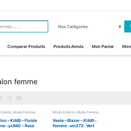
r:
Comparer Produits
Produits Aimés
Mon Panier
Mon
alon femme
Enfants
,
Mode Femme
,
Mode Enfants
,
Mode Femme
,
lon femme
,
Vetements &
pantalon femme
,
Vetements &
sures
,
Vetements
Chaussures
,
Vetements
lon – KIABI – Fluide
Veste – Blazer – KIABI -
e
Femme
me -yc840 – Rose
Femme -xm272- Vert