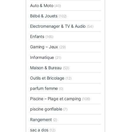
Auto & Moto
(40)
Bébé & Jouets
(102)
Electromenager & TV & Audio
(54)
Enfants
(165)
Gaming – Jeux
(29)
Informatique
(21)
Maison & Bureau
(53)
Outils et Bricolage
(12)
parfum femme
(0)
Piscine – Plage et camping
(106)
piscine gonflable
(7)
Rangement
(2)
sac a dos
(12)