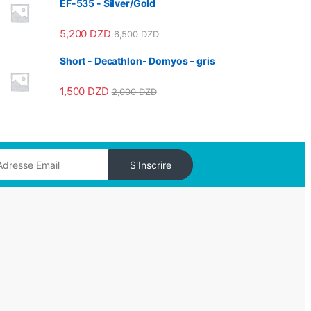
EF-535 - Silver/Gold
5,200
DZD
6,500
DZD
Short - Decathlon- Domyos – gris
1,500
DZD
2,000
DZD
S'Inscrire