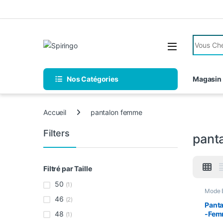
Skip to navigation
Skip to content
Search fo
Nos Catégories
Magasin
Accueil
pantalon femme
Filters
pant
Filtré par Taille
50
(1)
Mode 
panta
46
(2)
Chaus
Panta
Femm
48
-Fem
(1)