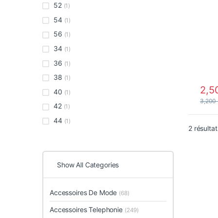
52
(1)
54
(1)
56
(1)
34
(1)
36
(1)
38
(1)
2,5
40
(1)
Ce pro
3,200
42
(1)
44
(1)
2 résultat
Show All Categories
Accessoires De Mode
(68)
Accessoires Telephonie
(249)