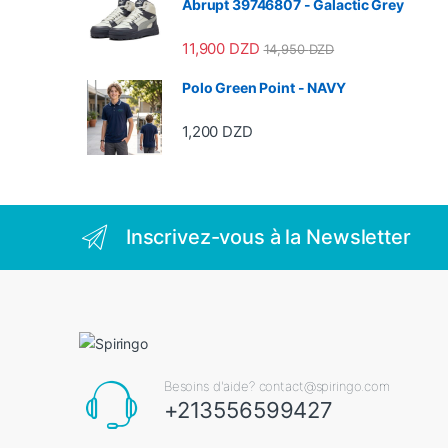
Abrupt 39746807 - Galactic Grey
11,900
DZD
14,950
DZD
Polo Green Point - NAVY
1,200
DZD
Inscrivez-vous à la Newsletter
Besoins d'aide? contact@spiringo.com
+213556599427