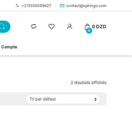
+213556599427
contact@spiringo.com
0
DZD
0
 Compte
2 résultats affichés