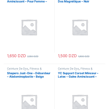
Amincissant – Pour Femme –
Dos Magnétique – Noir
Santé & Beauté
,
Santé & Premiers
Santé
Soins
,
Sport & Santé
,
support
Noir
articulation
1,650
DZD
1,500
DZD
2,150
DZD
1,900
DZD
Ce produit a plusieurs variations. Les options peuvent être choisi
Ceinture De Dos
,
Fitness &
Ceinture De Dos
,
Fitness &
Musculation
,
Gaine Amincissante
,
Musculation
,
Gaine Amincissante
,
Shapers Just-One – Débardeur
YC Support Corset Minceur –
Hygiène & Soins personnels
,
Hygiène & Soins personnels
,
– Abdominoplastie – Beige
Latex – Gaine Amincissant –
Mode Femme
,
Santé & Beauté
,
Santé & Beauté
,
Santé & Premiers
Santé & Premiers Soins
,
Sport &
Soins
,
Sport & Santé
152 – Noir
Santé
,
Vetements & Chaussures
,
Vetements Femme