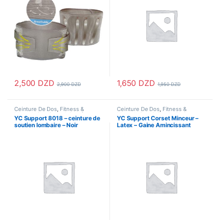
2,500
DZD
1,650
DZD
2,900
DZD
1,950
DZD
Ce produit a plusieurs variations. Les options peuvent être choisi
Ceinture De Dos
,
Fitness &
Ceinture De Dos
,
Fitness &
Musculation
,
Sport & Santé
Musculation
,
Gaine Amincissante
,
YC Support 8018 – ceinture de
YC Support Corset Minceur –
Hygiène & Soins personnels
,
soutien lombaire – Noir
Latex – Gaine Amincissant
Santé & Beauté
,
Santé & Premiers
Soins
,
Sport & Santé
-152- Bleu