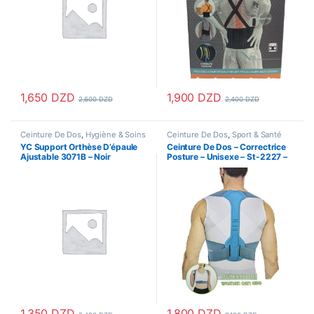
1,650
DZD
1,900
DZD
2,600
DZD
2,400
DZD
Ce produit a plusieurs variations
Ceinture De Dos
,
Hygiène & Soins
Ceinture De Dos
,
Sport & Santé
personnels
,
support articulation
YC Support Orthèse D’épaule
Ceinture De Dos – Correctrice
Ajustable 3071B – Noir
Posture – Unisexe – St-2227 –
Gris/Bleu
1,350
DZD
1,800
DZD