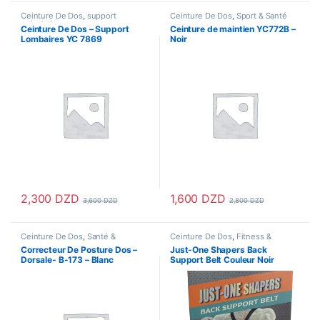
Ceinture De Dos
,
support
Ceinture De Dos
,
Sport & Santé
articulation
Ceinture De Dos – Support
Ceinture de maintien YC772B –
Lombaires YC 7869
Noir
2,300
DZD
1,600
DZD
3,600
DZD
2,800
DZD
Ce produit a plusieurs variations. Les options peuvent être choisi
Ceinture De Dos
,
Santé &
Ceinture De Dos
,
Fitness &
Premiers Soins
Musculation
,
Sport & Santé
,
Correcteur De Posture Dos –
Just-One Shapers Back
support articulation
Dorsale- B-173 – Blanc
Support Belt Couleur Noir