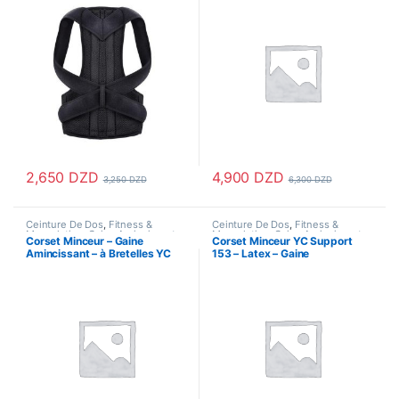
2,650
DZD
4,900
DZD
3,250
DZD
6,300
DZD
Ce produit a plusieurs variations. Les options peuvent être choisi
Ce produit a plusieurs variations
Ceinture De Dos
,
Fitness &
Ceinture De Dos
,
Fitness &
Musculation
,
Gaine Amincissante
,
Musculation
,
Gaine Amincissante
,
Corset Minceur – Gaine
Corset Minceur YC Support
Hygiène & Soins personnels
,
Hygiène & Soins personnels
,
Amincissant – à Bretelles YC
153 – Latex – Gaine
Santé & Beauté
,
Santé & Premiers
Santé & Beauté
,
Santé & Premiers
Soins
,
Sport & Santé
Soins
,
Sport & Santé
128 – Noir
Amincissant – Bretelles – Noir