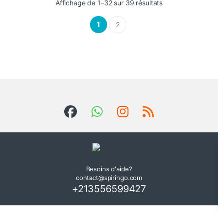
Affichage de 1–32 sur 39 résultats
1
2
Besoins d'aide?
contact@spiringo.com
+213556599427