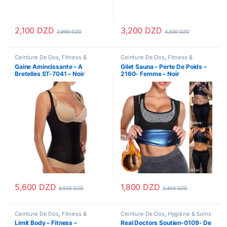
2,100
DZD
3,200
DZD
2,990
DZD
4,330
DZD
Ce produit a plusieurs variations. Les options peuvent être choisi
Ce produit a plusieurs variations
Ceinture De Dos
,
Fitness &
Ceinture De Dos
,
Fitness &
Musculation
,
Gaine Amincissante
,
Musculation
,
Gaine Amincissante
,
Gaine Amincissante – A
Gilet Sauna – Perte De Poids –
Hygiène & Soins personnels
,
Hygiène & Soins personnels
,
Bretelles ST-7041 – Noir
2160- Femme – Noir
Santé & Beauté
,
Santé & Premiers
Mode Femme
,
Santé & Beauté
,
Soins
,
Sport & Santé
Santé & Premiers Soins
,
Sport &
Santé
,
Vetements Femme
5,600
DZD
1,800
DZD
6,500
DZD
2,400
DZD
Ce produit a plusieurs variations. Les options peuvent être choisi
Ce produit a plusieurs variations
Ceinture De Dos
,
Fitness &
Ceinture De Dos
,
Hygiène & Soins
Musculation
,
Gaine Amincissante
,
personnels
,
Santé & Beauté
,
Limit Body – Fitness –
Real Doctors Soutien-0109- De
Hygiène & Soins personnels
,
Santé & Premiers Soins
,
Sport &