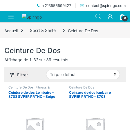
Skip to navigation
Skip to content
+213556599427
contact@spiringo.com
0
Accueil
Sport & Santé
Ceinture De Dos
Ceinture De Dos
Affichage de 1–32 sur 39 résultats
Filtrer
Ceinture De Dos
,
Fitness &
Ceinture De Dos
Musculation
,
support articulation
Ceinture de dos Lombaire –
Ceinture de dos lombaire
8708 SVPER PRTNO – Beige
SVPER PRTNO – 8703
Orange/Noir