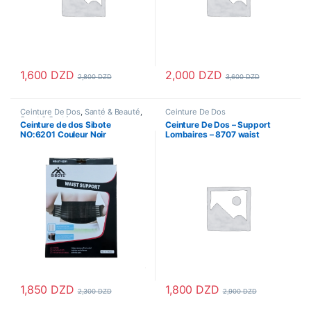
1,600
DZD
2,000
DZD
2,800
DZD
3,600
DZD
Ce produit a plusieurs variations
Ceinture De Dos
,
Santé & Beauté
,
Ceinture De Dos
Sport & Santé
,
support
Ceinture de dos Sibote
Ceinture De Dos – Support
articulation
,
Uncategorized
NO:6201 Couleur Noir
Lombaires – 8707 waist
support – Beige
1,850
DZD
1,800
DZD
2,300
DZD
2,900
DZD
Ce produit a plusieurs variations. Les options peuvent être choisi