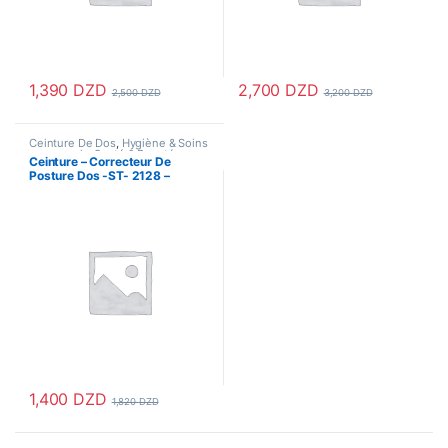
1,390
DZD
2,700
DZD
2,500
DZD
3,200
DZD
Ce produit a plusieurs variations. Les options peuvent être choisi
Ce produit a plusieurs variations
Ceinture De Dos
,
Hygiène & Soins
personnels
,
Santé & Beauté
,
Ceinture – Correcteur De
Santé & Premiers Soins
,
Sport &
Posture Dos -ST- 2128 –
Santé
Support Brace – Beige
1,400
DZD
1,820
DZD