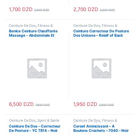
1,700
DZD
2,700
DZD
2,900
DZD
3,200
DZD
Ce produit a plusieurs variations
Ceinture De Dos
,
Fitness &
Ceinture De Dos
,
Fitness &
Musculation
,
Gaine Amincissante
,
Musculation
,
Santé & Beauté
,
Benice Ceinture Chauffante
Ceinture Correcteur De Posture
Hygiène & Soins personnels
,
Santé & Premiers Soins
,
Sport &
Massage – Abdominale Et
Dos Unisexe – Releif of Back
Massage
,
Santé & Beauté
,
Santé &
Santé
,
support articulation
Premiers Soins
,
Sport & Santé
Dorsale – Orange
Pain – Noir
6,500
DZD
1,950
DZD
7,600
DZD
2,600
DZD
Ce produit a plusieurs variations
Ceinture De Dos
,
Sport & Santé
Ceinture De Dos
,
Fitness &
Musculation
,
Gaine Amincissante
,
Ceinture De Dos – Correcteur
Corset Amincissant – A
Hygiène & Soins personnels
,
De Posture – YC 7814 – Noir
Boutons Crochets – 7040 – Noir
Santé & Beauté
,
Santé & Premiers
Soins
,
Sport & Santé