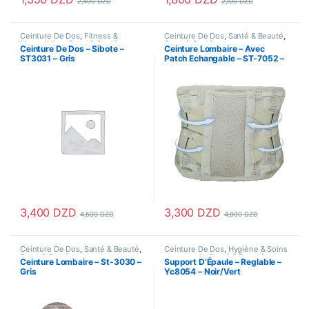
2,400
DZD
2,100
DZD
Ce produit a plusieurs variations
Ceinture De Dos
,
Fitness &
Ceinture De Dos
,
Santé & Beauté
,
Musculation
,
Sport & Santé
,
Sport & Santé
Ceinture De Dos – Sibote –
Ceinture Lombaire – Avec
support articulation
ST3031 – Gris
Patch Echangable – ST-7052 –
Gris
3,400
DZD
3,300
DZD
4,500
DZD
4,900
DZD
Ce produit a plusieurs variations. Les options peuvent être choisi
Ce produit a plusieurs variations
Ceinture De Dos
,
Santé & Beauté
,
Ceinture De Dos
,
Hygiène & Soins
Sport & Santé
personnels
,
Santé & Beauté
,
Ceinture Lombaire – St-3030 –
Support D’Épaule – Reglable –
Santé & Premiers Soins
,
Sport &
Gris
Yc8054 – Noir/Vert
Santé