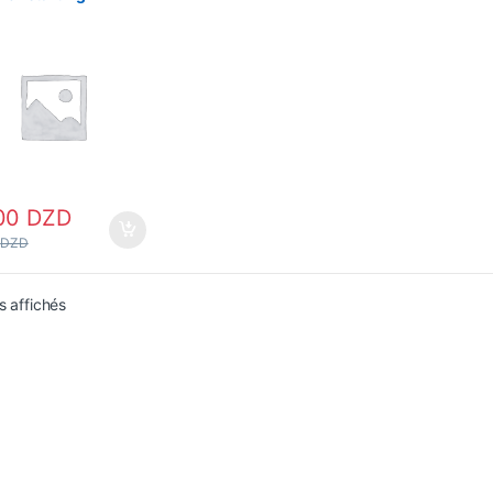
A – Ronde – 180Kg
00
DZD
0
DZD
s affichés