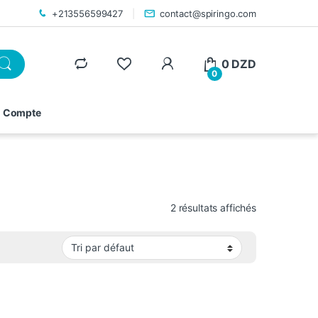
+213556599427
contact@spiringo.com
0
DZD
0
 Compte
2 résultats affichés