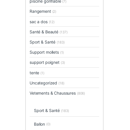
piscine gonflable
(7)
Rangement
(2)
sac a dos
(12)
Santé & Beauté
(137)
Sport & Santé
(183)
Support mollets
(1)
support poignet
(3)
tente
(1)
Uncategorized
(18)
Vetements & Chaussures
(806)
Sport & Santé
(183)
Ballon
(0)