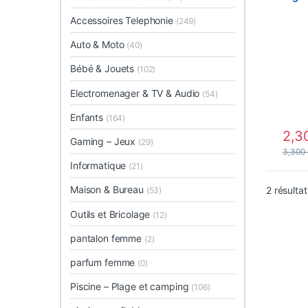
2003
Accessoires Telephonie
(249)
Auto & Moto
(40)
Bébé & Jouets
(102)
Electromenager & TV & Audio
(54)
Enfants
(164)
2,3
Gaming – Jeux
(29)
3,30
Informatique
(21)
Maison & Bureau
2 résultat
(53)
Outils et Bricolage
(12)
pantalon femme
(2)
parfum femme
(0)
Piscine – Plage et camping
(106)