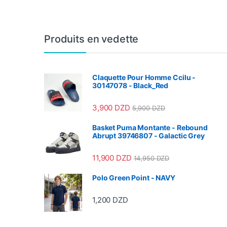
Produits en vedette
Claquette Pour Homme Ccilu -
30147078 - Black_Red
3,900
DZD
5,900
DZD
Basket Puma Montante - Rebound
Abrupt 39746807 - Galactic Grey
11,900
DZD
14,950
DZD
Polo Green Point - NAVY
1,200
DZD