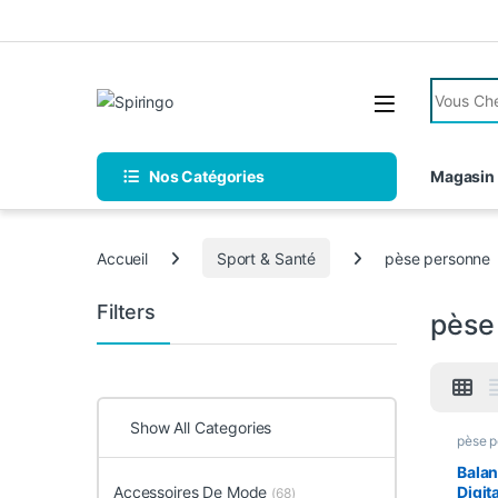
Skip to navigation
Skip to content
Search fo
Nos Catégories
Magasin
Accueil
Sport & Santé
pèse personne
Filters
pèse
Show All Categories
pèse p
Balan
Accessoires De Mode
Digit
(68)