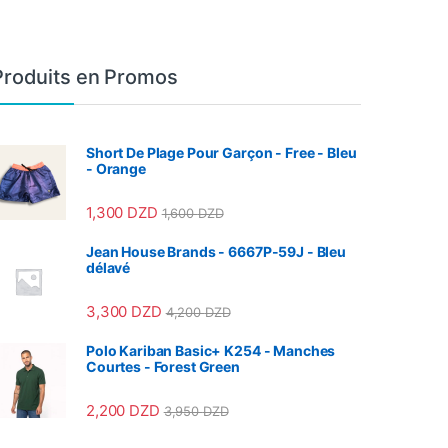
Produits en Promos
Short De Plage Pour Garçon - Free - Bleu
- Orange
1,300
DZD
1,600
DZD
Jean House Brands - 6667P-59J - Bleu
délavé
3,300
DZD
4,200
DZD
Polo Kariban Basic+ K254 - Manches
Courtes - Forest Green
2,200
DZD
3,950
DZD