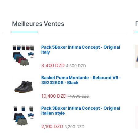
Meilleures Ventes
Pack 5Boxer Intima Concept - Original
Italy
3,400
DZD
4,300
DZD
Basket Puma Montante - Rebound V6 -
39232606 - Black
10,400
DZD
14,900
DZD
Pack 3Boxer Intima Concept - Original
italian style
2,100
DZD
3,200
DZD