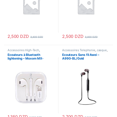
2,500
DZD
2,500
DZD
3,400
DZD
3,400
DZD
Accessoires High-Tech
,
Accessoires Telephonie
,
casque
,
Accessoires Telephonie
,
casque
,
Ecouteur & Kitmains
,
Ecouteur
Ecouteurs à Bluetooth
Ecouteurs Sans fil Awei –
Ecouteur & Kitmains
,
Ecouteur
Bluetooth
lightening – Moxom MX-
A990-BL/Gold
Bluetooth
,
Ecouteur Filaire
WL32/Blanc
1,350
DZD
2,700
DZD