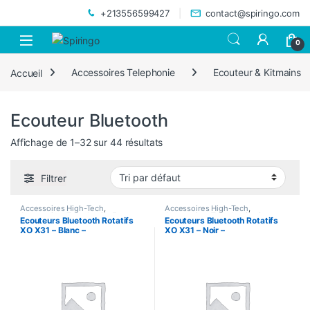
Skip to navigation
Skip to content
+213556599427
contact@spiringo.com
0
Accueil
Accessoires Telephonie
Ecouteur & Kitmains
Ecouteur Bluetooth
Affichage de 1–32 sur 44 résultats
Filtrer
Accessoires High-Tech
,
Accessoires High-Tech
,
Accessoires Telephonie
,
Ecouteur
Accessoires Telephonie
,
Casque
Ecouteurs Bluetooth Rotatifs
Ecouteurs Bluetooth Rotatifs
& Kitmains
,
Ecouteur Bluetooth
,
Bluetooth
,
Ecouteur & Kitmains
,
XO X31 – Blanc –
XO X31 – Noir –
Oreillettes
Ecouteur Bluetooth
,
Oreillettes