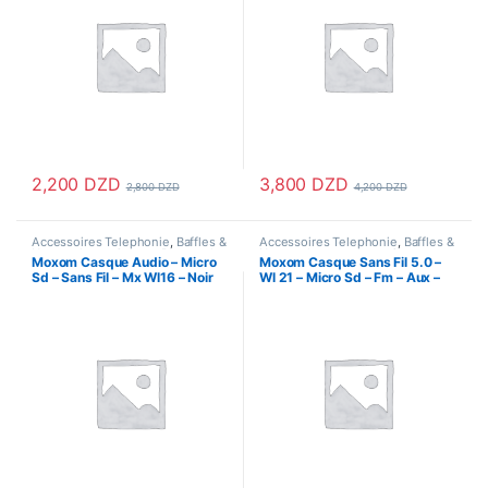
2,200
DZD
3,800
DZD
2,800
DZD
4,200
DZD
Accessoires Telephonie
,
Baffles &
Accessoires Telephonie
,
Baffles &
Haut parleurs
,
Casque Bluetooth
,
Haut parleurs
,
casque
,
Casque
Moxom Casque Audio – Micro
Moxom Casque Sans Fil 5.0 –
Ecouteur & Kitmains
,
Ecouteur
Bluetooth
,
Ecouteur & Kitmains
,
Sd – Sans Fil – Mx Wl16 – Noir
Wl 21 – Micro Sd – Fm – Aux –
Bluetooth
,
Ecouteur Filaire
Ecouteur Bluetooth
,
Oreillettes
Noir