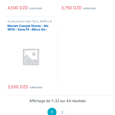
4,500
DZD
3,750
DZD
5,000
DZD
4,300
DZD
Accessoires High-Tech
,
Baffles &
Haut parleurs
,
casque
,
Casque
Moxom Casque Stereo – Mx
Bluetooth
,
Ecouteur & Kitmains
,
Wl16 – Sans Fil – Micro Sd –
Ecouteur Bluetooth
,
Oreillettes
Silver
3,500
DZD
4,800
DZD
Affichage de 1–32 sur 44 résultats
1
2