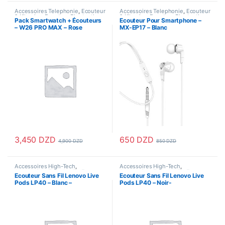
Accessoires Telephonie
,
Ecouteur
Accessoires Telephonie
,
Ecouteur
& Kitmains
,
Ecouteur Bluetooth
,
& Kitmains
,
Ecouteur Bluetooth
Pack Smartwatch + Écouteurs
Ecouteur Pour Smartphone –
Montres Femme
,
Montres
– W26 PRO MAX – Rose
MX-EP17 – Blanc
Homme
,
Oreillettes
,
SmartWatch
3,450
DZD
650
DZD
4,900
DZD
850
DZD
Accessoires High-Tech
,
Accessoires High-Tech
,
Accessoires Telephonie
,
Ecouteur
Accessoires Telephonie
,
Ecouteur
Ecouteur Sans Fil Lenovo Live
Ecouteur Sans Fil Lenovo Live
& Kitmains
,
Ecouteur Bluetooth
& Kitmains
,
Ecouteur Bluetooth
Pods LP40 – Blanc –
Pods LP40 – Noir-