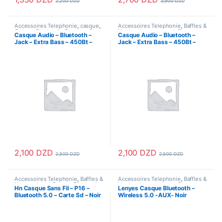
2,200
DZD
3,900
DZD
Accessoires Telephonie
,
casque
,
Accessoires Telephonie
,
Baffles &
Casque Bluetooth
,
Ecouteur &
Haut parleurs
,
casque
,
Casque
Casque Audio – Bluetooth –
Casque Audio – Bluetooth –
Kitmains
,
Ecouteur Bluetooth
,
Bluetooth
,
Ecouteur & Kitmains
,
Jack – Extra Bass – 450Bt –
Jack – Extra Bass – 450Bt –
Oreillettes
Ecouteur Bluetooth
,
Oreillettes
Blanc
Noir
2,100
DZD
2,100
DZD
2,500
DZD
2,500
DZD
Accessoires Telephonie
,
Baffles &
Accessoires Telephonie
,
Baffles &
Haut parleurs
,
Casque Bluetooth
,
Haut parleurs
,
casque
,
Casque
Hn Casque Sans Fil – P16 –
Lenyes Casque Bluetooth –
Ecouteur & Kitmains
,
Ecouteur
Bluetooth
,
Ecouteur & Kitmains
,
Bluetooth 5.0 – Carte Sd – Noir
Wireless 5.0 -AUX- Noir
Bluetooth
,
Oreillettes
Ecouteur Bluetooth
,
Oreillettes