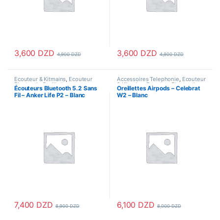
3,600
DZD
3,600
DZD
4,900
DZD
4,900
DZD
Ecouteur & Kitmains
,
Ecouteur
Accessoires Telephonie
,
Ecouteur
Bluetooth
,
Oreillettes
& Kitmains
,
Ecouteur Bluetooth
,
Écouteurs Bluetooth 5.2 Sans
Oreillettes Airpods – Celebrat
Oreillettes
Fil – Anker Life P2 – Blanc
W2 – Blanc
7,400
DZD
6,100
DZD
8,900
DZD
8,000
DZD