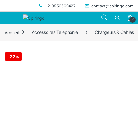
Skip to navigation
Skip to content
+213556599427
contact@spiringo.com
0
Accueil
Accessoires Telephonie
Chargeurs & Cables
-
22%