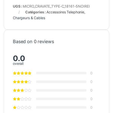
UGS :
MICRO_CRAVATE_TYPE-C_18161-5NOIREI
Catégories :
Accessoires Telephonie
,
Chargeurs & Cables
Based on 0 reviews
0.0
overall
0
0
0
0
0