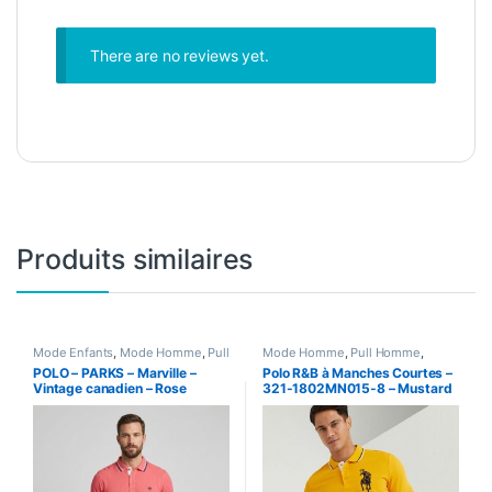
There are no reviews yet.
Produits similaires
Mode Enfants
,
Mode Homme
,
Pull
Mode Homme
,
Pull Homme
,
Homme
,
Vetements &
Vetements Homme
POLO – PARKS – Marville –
Polo R&B à Manches Courtes –
Chaussures
,
Vetements Homme
Vintage canadien – Rose
321-1802MN015-8 – Mustard