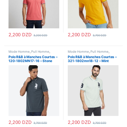
2,200
DZD
2,200
DZD
3,200
DZD
3,700
DZD
Ce produit a plusieurs variations. Les options peuvent être choisi
Ce produit a plusieurs variations
Mode Homme
,
Pull Homme
,
Mode Homme
,
Pull Homme
,
Vetements Homme
Vetements Homme
Polo R&B à Manches Courtes –
Polo R&B à Manches Courtes –
120-1802MN17-16 – Stone
321-1802mn18-12 – Mint
Grey
2,200
DZD
2,200
DZD
3,700
DZD
3,700
DZD
Ce produit a plusieurs variations. Les options peuvent être choisi
Ce produit a plusieurs variations