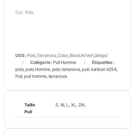
Col : Pôle
UGS :
Polo_Terranova_Color_Block/A/Vert_Beige/
Catégorie :
Pull Homme
Étiquettes :
polo
,
polo Homme
,
polo terranova
,
pub kariban k254
,
Pull
,
pull homme
,
terranova
Taille
S, M, L, XL, 2XL
Pull