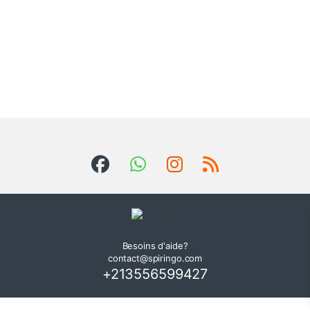
Besoins d'aide?
contact@spiringo.com
+213556599427