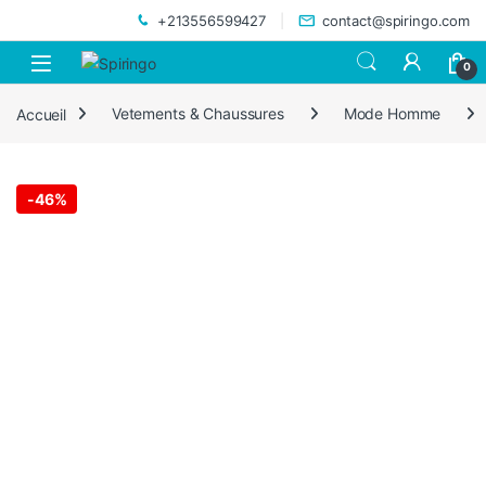
Skip to navigation
Skip to content
+213556599427
contact@spiringo.com
0
Accueil
Vetements & Chaussures
Mode Homme
-
46%