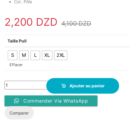
Col : Pôle
2,200
DZD
4,100
DZD
Taille Pull
S
M
L
XL
2XL
Effacer
Polo Terranova Color Block - Vert Col Beige quantity
Ajouter au panier
Commander Via WhatsApp
Comparer