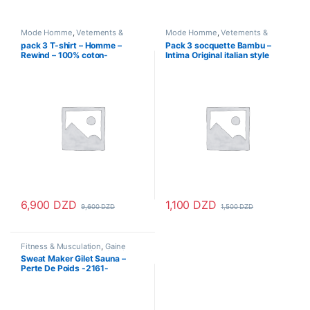
Mode Homme
,
Vetements &
Mode Homme
,
Vetements &
Chaussures
,
Vetements Homme
Chaussures
,
Vetements Homme
pack 3 T-shirt – Homme –
Pack 3 socquette Bambu –
Rewind – 100% coton-
Intima Original italian style
ORIGINAL
6,900
DZD
1,100
DZD
9,600
DZD
1,500
DZD
Ce produit a plusieurs variations. Les options peuvent être choisi
Ce produit a plusieurs variations
Fitness & Musculation
,
Gaine
Amincissante
,
Hygiène & Soins
Sweat Maker Gilet Sauna –
personnels
,
Santé & Beauté
,
Perte De Poids -2161-
Santé & Premiers Soins
,
Sport &
Santé
,
Vetements & Chaussures
Hommes – Noir