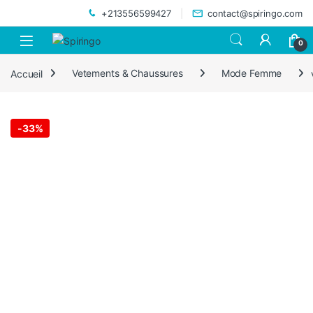
Skip to navigation
Skip to content
+213556599427
contact@spiringo.com
0
Accueil
Vetements & Chaussures
Mode Femme
-
33%