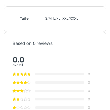
Taille
S/M
,
L/xL
,
XXL/XXXL
Based on 0 reviews
0.0
overall
0
0
0
0
0