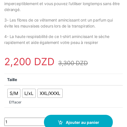
imperceptiblement et vous pouvez l’utiliser longtemps sans être
dérangé.
3- Les fibres de ce vêtement amincissant ont un parfum qui
évite les mauvaises odeurs lors de la transpiration.
4- La haute respirabilité de ce t-shirt amincissant le sèche
rapidement et aide également votre peau à respirer
2,200
DZD
3,300
DZD
Taille
S/M
L/xL
XXL/XXXL
Effacer
vêtements amincissants ultra transpirants - Sibote - ST-2134 - B
Ajouter au panier