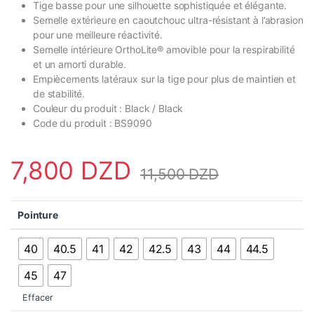
Tige basse pour une silhouette sophistiquée et élégante.
Semelle extérieure en caoutchouc ultra-résistant à l’abrasion
pour une meilleure réactivité.
Semelle intérieure OrthoLite® amovible pour la respirabilité
et un amorti durable.
Empiècements latéraux sur la tige pour plus de maintien et
de stabilité.
Couleur du produit : Black / Black
Code du produit : BS9090
7,800
DZD
11,500
DZD
Pointure
40
40.5
41
42
42.5
43
44
44.5
45
47
Effacer