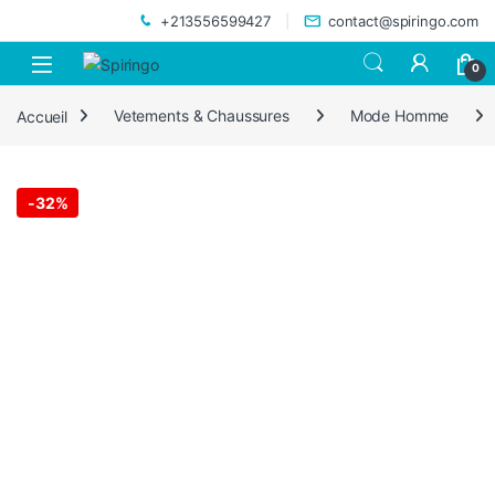
Skip to navigation
Skip to content
+213556599427
contact@spiringo.com
0
Accueil
Vetements & Chaussures
Mode Homme
-
32%