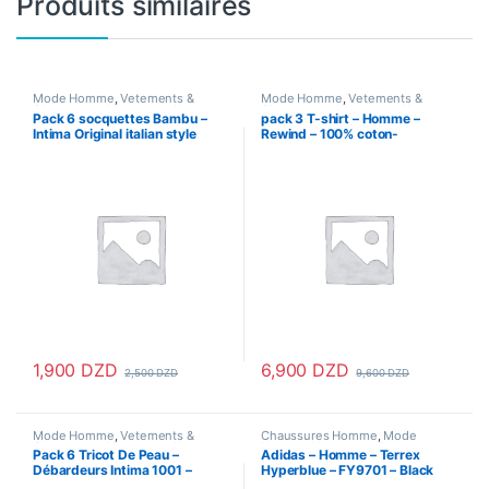
Produits similaires
Mode Homme
,
Vetements &
Mode Homme
,
Vetements &
Chaussures
,
Vetements Homme
Chaussures
,
Vetements Homme
Pack 6 socquettes Bambu –
pack 3 T-shirt – Homme –
Intima Original italian style
Rewind – 100% coton-
ORIGINAL
1,900
DZD
6,900
DZD
2,500
DZD
9,600
DZD
Ce produit a plusieurs variations. Les options peuvent être choisi
Ce produit a plusieurs variations
Mode Homme
,
Vetements &
Chaussures Homme
,
Mode
Chaussures
,
Vetements Homme
Homme
,
Vetements &
Pack 6 Tricot De Peau –
Adidas – Homme – Terrex
Chaussures
Débardeurs Intima 1001 –
Hyperblue – FY9701 – Black
italian style