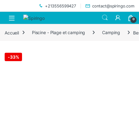
Skip to navigation
Skip to content
+213556599427
contact@spiringo.com
0
Accueil
Piscine - Plage et camping
Camping
Be
-
33%