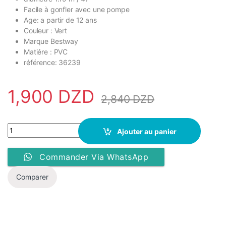
Facile à gonfler avec une pompe
Age: a partir de 12 ans
Couleur : Vert
Marque Bestway
Matiére : PVC
référence: 36239
1,900
DZD
2,840
DZD
Bestway - Bouée Pour Enfant- 36239 - Vert quantity
Ajouter au panier
Commander Via WhatsApp
Comparer