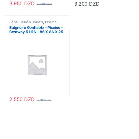
3,950
DZD
3,200
DZD
5,000
DZD
Bébé
,
Bébé & Jouets
,
Piscine -
Plage et camping
Baignoire Gonflable – Piscine –
Bestway 51116 – 86 X 86 X 25
Cm – Blanche
2,550
DZD
3,700
DZD