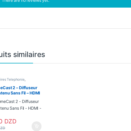
There are no reviews yet.
its similaires
ires Telephonie
,
ique
Cast 2 – Diffuseur
tenu Sans Fil – HDMI
00
DZD
DZD