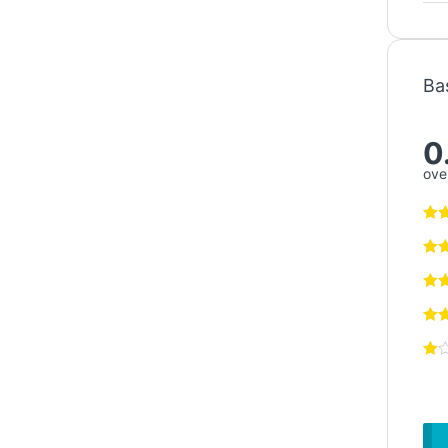
Ba
0
over