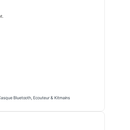
t.
Casque Bluetooth
,
Ecouteur & Kitmains