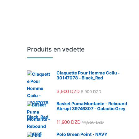
Produits en vedette
Claquette Pour Homme Ccilu -
30147078 - Black_Red
3,900
DZD
5,900
DZD
Basket Puma Montante - Rebound
Abrupt 39746807 - Galactic Grey
11,900
DZD
14,950
DZD
Polo Green Point - NAVY