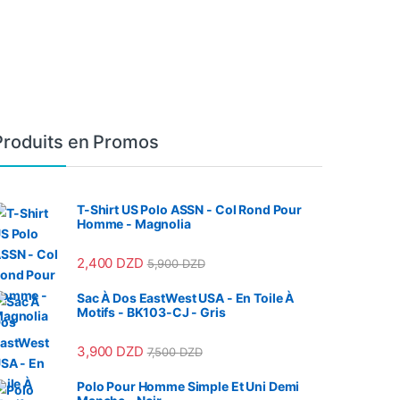
Produits en Promos
T-Shirt US Polo ASSN - Col Rond Pour
Homme - Magnolia
2,400
DZD
5,900
DZD
Sac À Dos EastWest USA - En Toile À
Motifs - BK103-CJ - Gris
3,900
DZD
7,500
DZD
Polo Pour Homme Simple Et Uni Demi