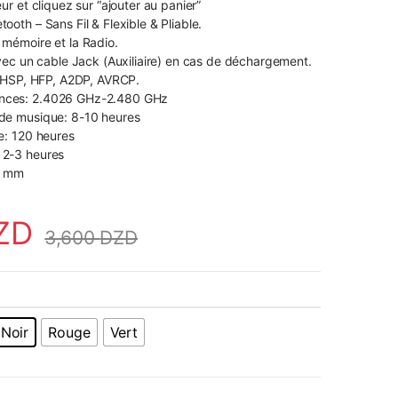
ur et cliquez sur “ajouter au panier”
ooth – Sans Fil & Flexible & Pliable.
 mémoire et la Radio.
avec un cable Jack (Auxiliaire) en cas de déchargement.
: HSP, HFP, A2DP, AVRCP.
nces: 2.4026 GHz-2.480 GHz
de musique: 8-10 heures
e: 120 heures
 2-3 heures
5 mm
ZD
3,600
DZD
Noir
Rouge
Vert