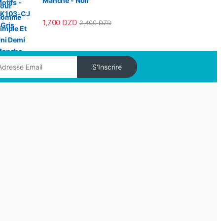
Manche - Noir
1,700
DZD
2,400
DZD
S'Inscrire