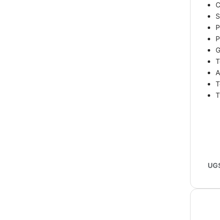
C
S
P
P
G
T
A
T
T
UGS