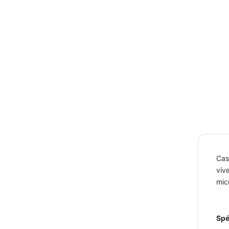
Cas
viv
micr
Spé