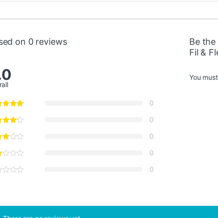
sed on 0 reviews
Be the
Fil & F
.0
You mus
all
0
0
0
0
0