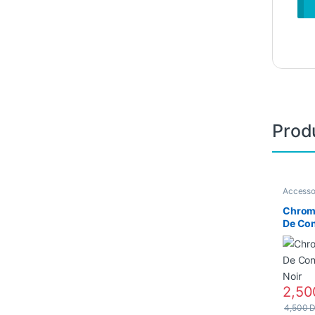
Produ
Accesso
Informat
Chrome
De Con
– Noir
2,5
4,500