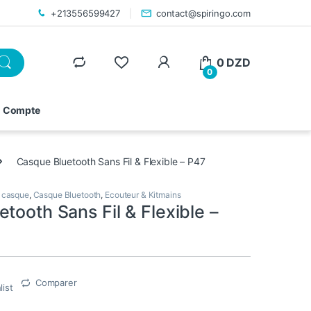
+213556599427
contact@spiringo.com
0
DZD
0
 Compte
Casque Bluetooth Sans Fil & Flexible – P47
,
casque
,
Casque Bluetooth
,
Ecouteur & Kitmains
tooth Sans Fil & Flexible –
Comparer
list