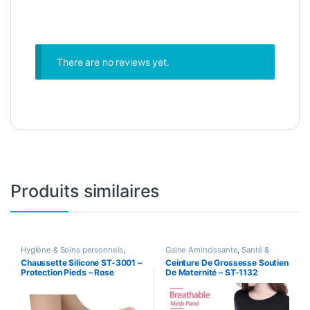
There are no reviews yet.
Produits similaires
Hygiène & Soins personnels
,
Gaine Amincissante
,
Santé &
Santé & Beauté
,
Santé & Premiers
Beauté
,
Santé & Premiers Soins
Chaussette Silicone ST-3001 –
Ceinture De Grossesse Soutien
Soins
,
soin pieds
,
Sport & Santé
Protection Pieds – Rose
De Maternité – ST-1132