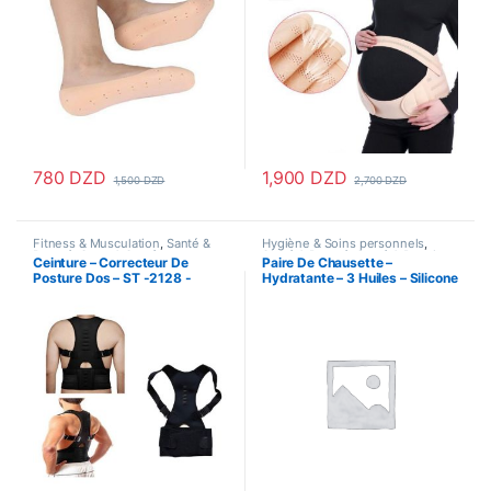
780
DZD
1,900
DZD
1,500
DZD
2,700
DZD
Ce produit a plusieurs variations
Fitness & Musculation
,
Santé &
Hygiène & Soins personnels
,
Beauté
,
Sport & Santé
Santé & Beauté
,
Santé & Premiers
Ceinture – Correcteur De
Paire De Chausette –
Soins
,
soin pieds
Posture Dos – ST -2128 -
Hydratante – 3 Huiles – Silicone
Support Brace – Noir
Gel – Blanc