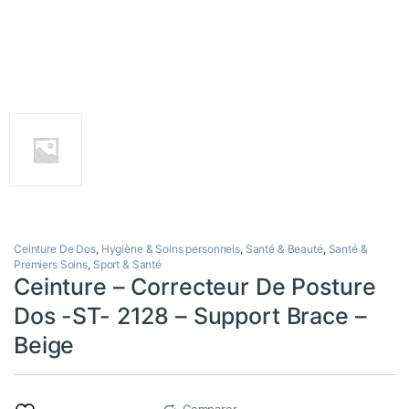
Ceinture De Dos
,
Hygiène & Soins personnels
,
Santé & Beauté
,
Santé &
Premiers Soins
,
Sport & Santé
Ceinture – Correcteur De Posture
Dos -ST- 2128 – Support Brace –
Beige