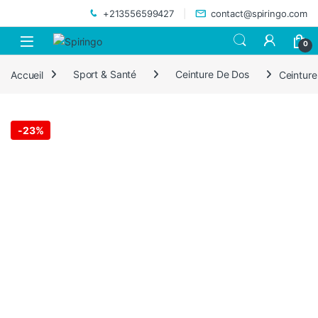
Skip to navigation
Skip to content
+213556599427
contact@spiringo.com
0
Accueil
Sport & Santé
Ceinture De Dos
Ceinture
-
23%