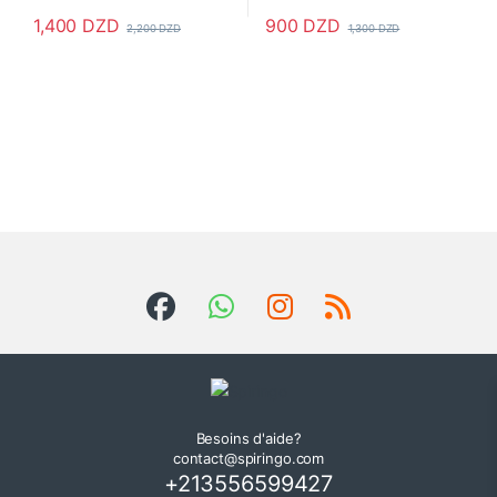
1,400
DZD
900
DZD
2,200
DZD
1,300
DZD
Besoins d'aide?
contact@spiringo.com
+213556599427