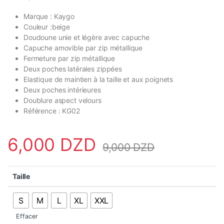
Marque : Kaygo
Couleur :beige
Doudoune unie et légère avec capuche
Capuche amovible par zip métallique
Fermeture par zip métallique
Deux poches latérales zippées
Elastique de maintien à la taille et aux poignets
Deux poches intérieures
Doublure aspect velours
Référence : KG02
6,000
DZD
9,000
DZD
Taille
S
M
L
XL
XXL
Effacer