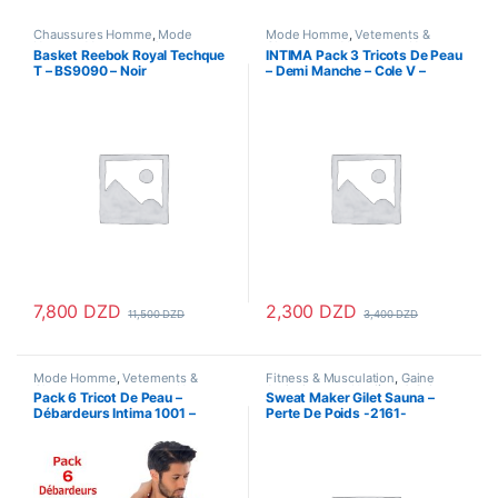
Chaussures Homme
,
Mode
Mode Homme
,
Vetements &
Homme
,
Vetements &
Chaussures
,
Vetements Homme
Basket Reebok Royal Techque
INTIMA Pack 3 Tricots De Peau
Chaussures
T – BS9090 – Noir
– Demi Manche – Cole V –
italian style
7,800
DZD
2,300
DZD
11,500
DZD
3,400
DZD
Ce produit a plusieurs variations. Les options peuvent être choisi
Ce produit a plusieurs variations
Mode Homme
,
Vetements &
Fitness & Musculation
,
Gaine
Chaussures
,
Vetements Homme
Amincissante
,
Hygiène & Soins
Pack 6 Tricot De Peau –
Sweat Maker Gilet Sauna –
personnels
,
Santé & Beauté
,
Débardeurs Intima 1001 –
Perte De Poids -2161-
Santé & Premiers Soins
,
Sport &
Santé
,
Vetements & Chaussures
italian style
Hommes – Noir