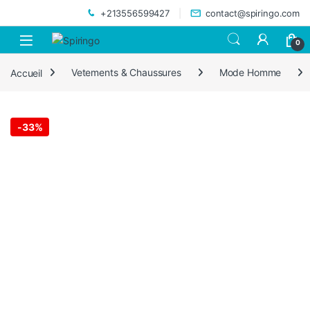
Skip to navigation
Skip to content
+213556599427
contact@spiringo.com
0
Accueil
Vetements & Chaussures
Mode Homme
-
33%