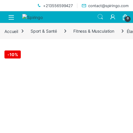
Skip to navigation
Skip to content
+213556599427
contact@spiringo.com
0
Accueil
Sport & Santé
Fitness & Musculation
Éla
-
10%