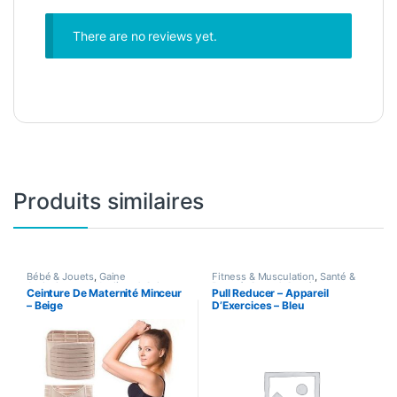
There are no reviews yet.
Produits similaires
Bébé & Jouets
,
Gaine
Fitness & Musculation
,
Santé &
Amincissante
,
Hygiène & Soins
Beauté
,
Sport & Santé
Ceinture De Maternité Minceur
Pull Reducer – Appareil
personnels
,
Santé & Beauté
,
– Beige
D’Exercices – Bleu
Santé & Premiers Soins