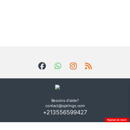
Besoins d'aide?
contact@spiringo.com
+213556599427
Rupture de stock