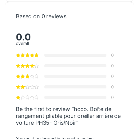
Based on 0 reviews
0.0
overall
0
0
0
0
0
Be the first to review “hoco. Boîte de
rangement pliable pour oreiller arrière de
voiture PH35- Gris/Noir”
You must be
logged in
to post a review.