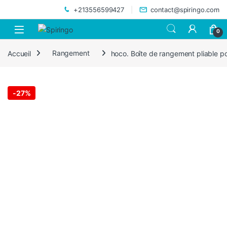
Skip to navigation
Skip to content
+213556599427
contact@spiringo.com
0
Accueil
Rangement
hoco. Boîte de rangement pliable pou
-
27%