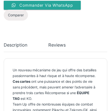
Commander Via WhatsApp
Comparer
Description
Reviews
Un nouveau mécanisme de jeu qui offre des batailles
passionnantes à haut risque et à haute récompense.
Ces cartes
ont une puissance et des points de vie
sans précédent, mais peuvent amener l’adversaire à
prendre trois cartes Récompense si une
ÉQUIPE
TAG
est KO.
Team Up offre de nombreuses équipes de combat
incroyables, notamment Pikachu et Zekrom-GX, ainsi