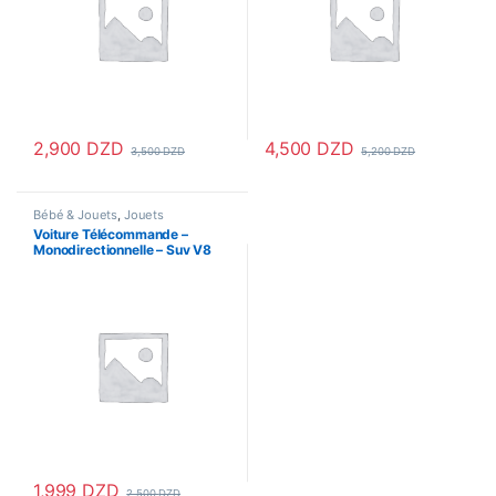
2,900
DZD
4,500
DZD
3,500
DZD
5,200
DZD
Bébé & Jouets
,
Jouets
Voiture Télécommande –
Monodirectionnelle – Suv V8
5.0T – Rouge
1,999
DZD
2,500
DZD