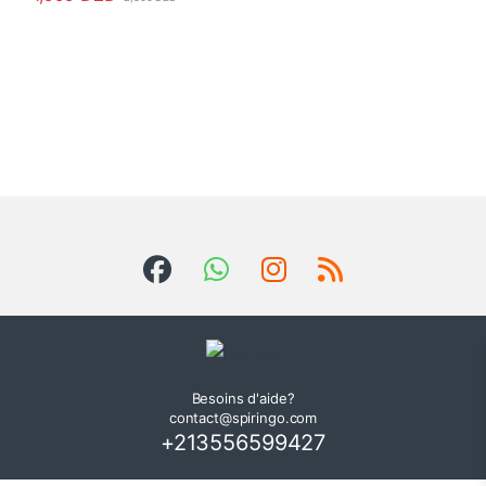
Besoins d'aide?
contact@spiringo.com
+213556599427