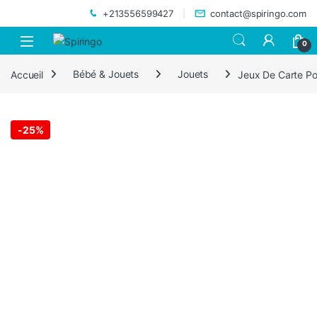
Skip to navigation
Skip to content
+213556599427
contact@spiringo.com
0
Accueil
Bébé & Jouets
Jouets
Jeux De Carte P
-
25%