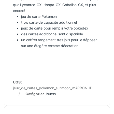
que Lycanroc-GX, Hoopa-GX, Cobalion-GX, et plus
encore!
jeu de carte Pokemon
trois carte de capacité additionnel
jeux de carte pour remplir votre pokedex
des cartes additionnel sont disponible
un coffret rangement très jolis pour le déposer
sur une étagère comme décoration
UGS :
jeux_de_cartes_pokemon_sunmoon_mARRONHD
Catégorie :
Jouets