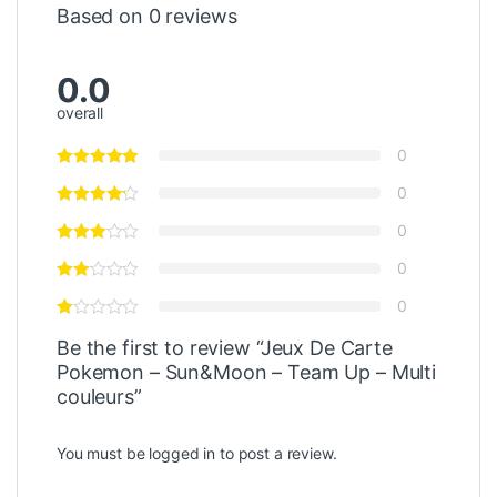
Based on 0 reviews
0.0
overall
0
0
0
0
0
Be the first to review “Jeux De Carte
Pokemon – Sun&Moon – Team Up – Multi
couleurs”
You must be
logged in
to post a review.