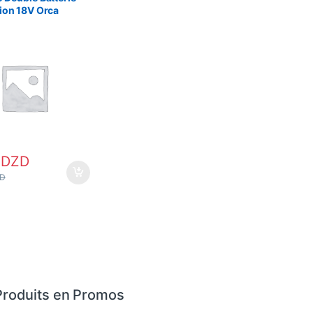
ion 18V Orca
 Orange/Noir
0
DZD
D
Produits en Promos