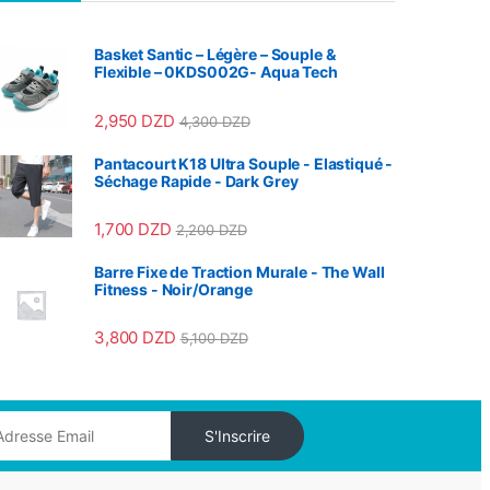
Basket Santic – Légère – Souple &
Flexible – 0KDS002G- Aqua Tech
2,950
DZD
4,300
DZD
Pantacourt K18 Ultra Souple - Elastiqué -
Séchage Rapide - Dark Grey
1,700
DZD
2,200
DZD
Barre Fixe de Traction Murale - The Wall
Fitness - Noir/Orange
3,800
DZD
5,100
DZD
S'Inscrire