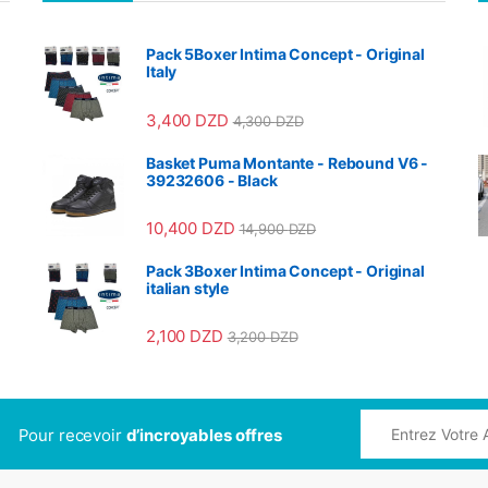
Pack 5Boxer Intima Concept - Original
Italy
3,400
DZD
4,300
DZD
Basket Puma Montante - Rebound V6 -
39232606 - Black
10,400
DZD
14,900
DZD
Pack 3Boxer Intima Concept - Original
italian style
2,100
DZD
3,200
DZD
Pour recevoir
d’incroyables offres