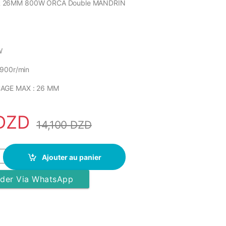
 26MM 800W ORCA Double MANDRIN
W
-900r/min
AGE MAX : 26 MM
DZD
14,100
DZD
r orca 800w - ERH268 - Noir/Orange quantity
Ajouter au panier
er Via WhatsApp