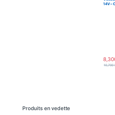
14V – 
8,3
10,700
Produits en vedette