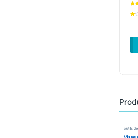
Produ
outils de
Bricolag
Visseu