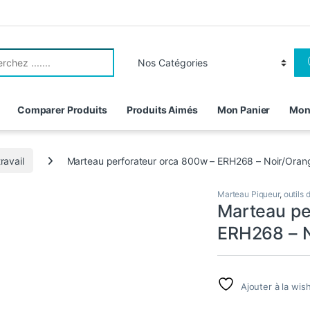
r:
Comparer Produits
Produits Aimés
Mon Panier
Mon
travail
Marteau perforateur orca 800w – ERH268 – Noir/Oran
Marteau Piqueur
,
outils 
Marteau pe
ERH268 – N
Ajouter à la wish