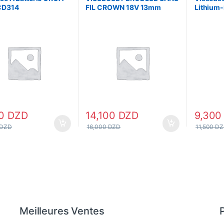
CD314
FIL CROWN 18V 13mm
Lithium-
CT21056LM
CD318 –
00
DZD
14,100
DZD
9,30
DZD
16,000
DZD
11,500
DZ
Meilleures Ventes