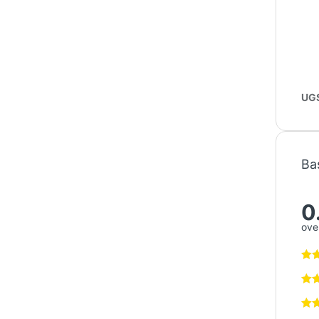
UGS
Ba
0
over