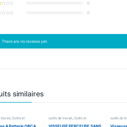
0
0
There are no reviews yet.
its similaires
 travail
,
Outils et
outils de travail
,
Outils et
outils de tr
e
,
Visseuse
Bricolage
,
Visseuse
Visseuse
se A Batterie ORCA
VISSEUSE PERCEUSE SANS
Visseuse