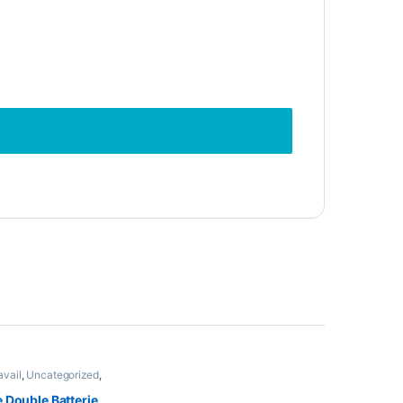
avail
,
Uncategorized
,
 Double Batterie