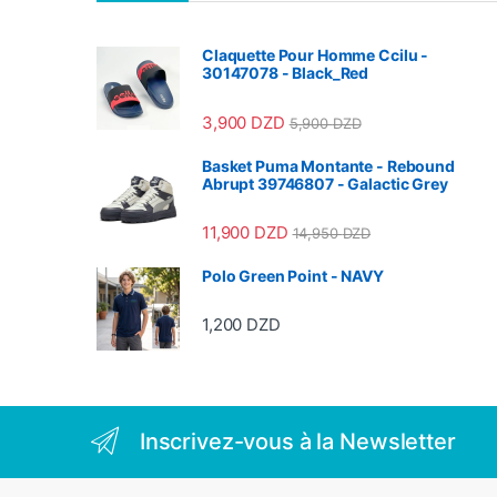
Claquette Pour Homme Ccilu -
30147078 - Black_Red
3,900
DZD
5,900
DZD
Basket Puma Montante - Rebound
Abrupt 39746807 - Galactic Grey
11,900
DZD
14,950
DZD
Polo Green Point - NAVY
1,200
DZD
Inscrivez-vous à la Newsletter