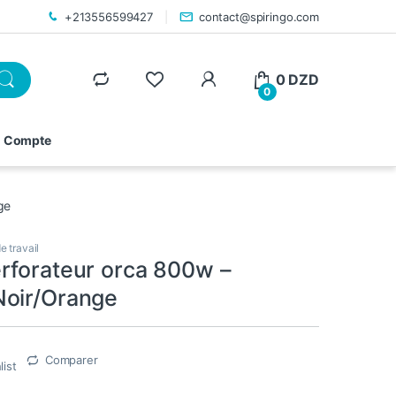
+213556599427
contact@spiringo.com
0
DZD
0
 Compte
ge
de travail
rforateur orca 800w –
oir/Orange
Comparer
list