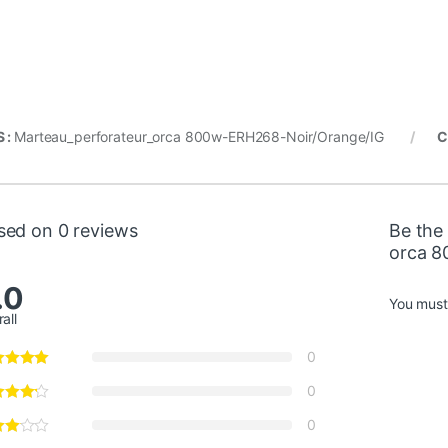
 :
Marteau_perforateur_orca 800w-ERH268-Noir/Orange/IG
C
sed on 0 reviews
Be the 
orca 8
.0
You mus
all
0
0
0