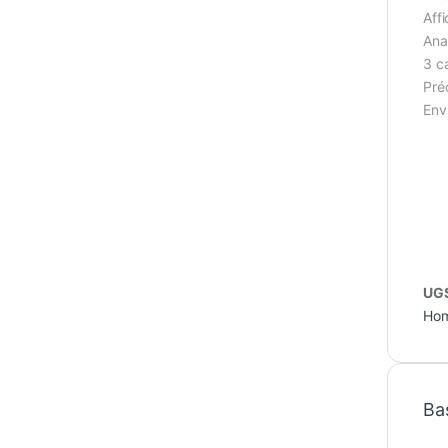
Aff
Ana
3 c
Pré
Env
UGS
Ho
Ba