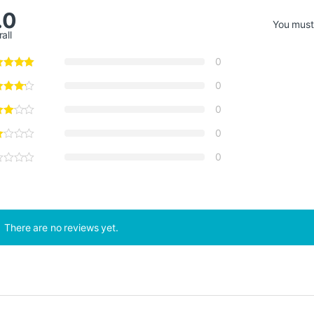
.0
You mus
all
0
0
0
0
0
There are no reviews yet.