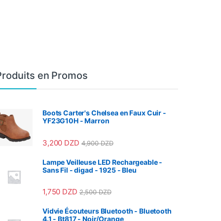
Produits en Promos
Boots Carter's Chelsea en Faux Cuir -
YF23G10H - Marron
3,200
DZD
4,900
DZD
Lampe Veilleuse LED Rechargeable -
Sans Fil - digad - 1925 - Bleu
1,750
DZD
2,500
DZD
Vidvie Écouteurs Bluetooth - Bluetooth
4.1 - Bt817 - Noir/Orange