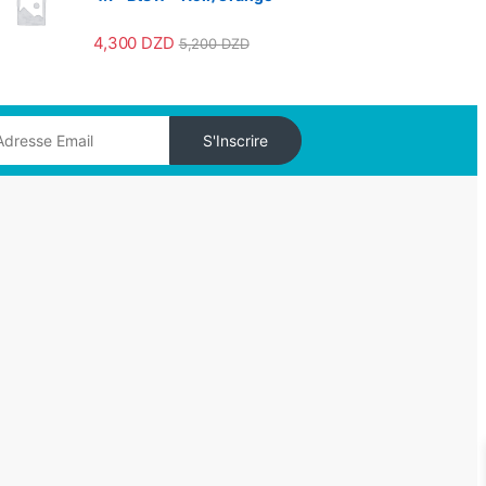
4,300
DZD
5,200
DZD
S'Inscrire