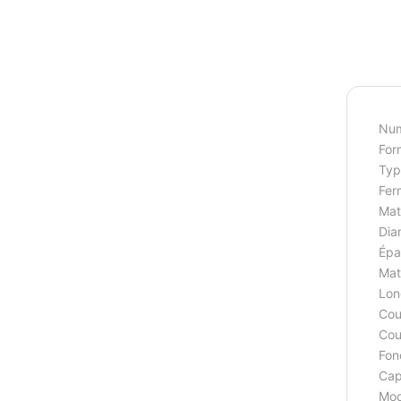
Num
Form
Typ
Fer
Mat
Dia
Épa
Mat
Lon
Cou
Cou
Fon
Cap
Mod