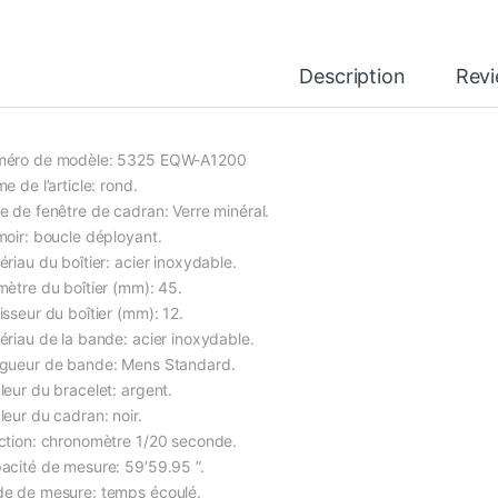
Description
Rev
éro de modèle: 5325 EQW-A1200
e de l’article: rond.
e de fenêtre de cadran: Verre minéral.
moir: boucle déployant.
ériau du boîtier: acier inoxydable.
mètre du boîtier (mm): 45.
isseur du boîtier (mm): 12.
ériau de la bande: acier inoxydable.
gueur de bande: Mens Standard.
leur du bracelet: argent.
leur du cadran: noir.
ction: chronomètre 1/20 seconde.
acité de mesure: 59’59.95 ”.
e de mesure: temps écoulé.