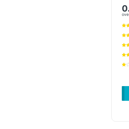
0
over