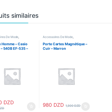
its similaires
ires De Mode
,
Accessoires De Mode
,
ires Homme
,
Montres
Accessoires Femme
,
Accessoires
Homme
e Homme – Casio
Porte Cartes Magnétique –
e – 540B EF-535 –
Cuir – Marron
/Gold
00
DZD
980
DZD
1,300
DZD
ZD