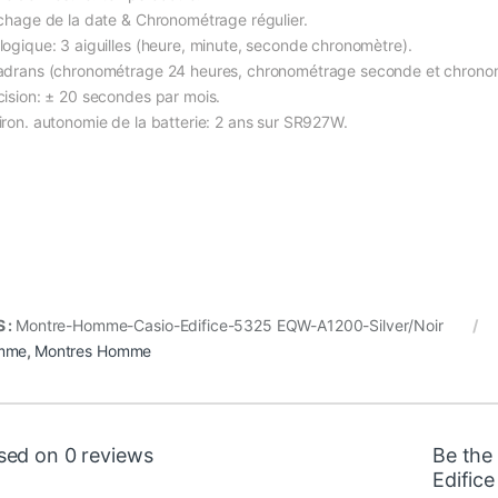
ichage de la date & Chronométrage régulier.
logique: 3 aiguilles (heure, minute, seconde chronomètre).
adrans (chronométrage 24 heures, chronométrage seconde et chronom
cision: ± 20 secondes par mois.
iron. autonomie de la batterie: 2 ans sur SR927W.
 :
Montre-Homme-Casio-Edifice-5325 EQW-A1200-Silver/Noir
mme
,
Montres Homme
sed on 0 reviews
Be the
Edific