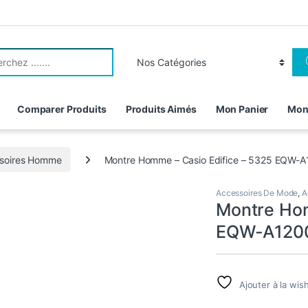
r:
Comparer Produits
Produits Aimés
Mon Panier
Mon
soires Homme
Montre Homme – Casio Edifice – 5325 EQW-A12
Accessoires De Mode
,
A
Montre Hom
EQW-A1200 
Ajouter à la wish