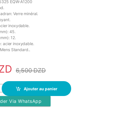
 5325 EQW-A1200
nd.
adran: Verre minéral.
oyant.
acier inoxydable.
(mm): 45.
(mm): 12.
: acier inoxydable.
 Mens Standard..
ZD
6,500
DZD
o Edifice - 5325 EQW-A1200 - Silver /Noir quantity
Ajouter au panier
er Via WhatsApp