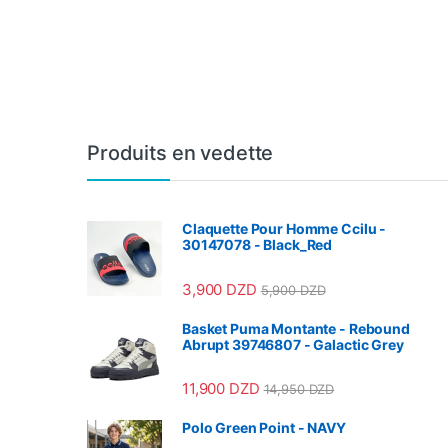
Produits en vedette
Claquette Pour Homme Ccilu -
30147078 - Black_Red
3,900
DZD
5,900
DZD
Basket Puma Montante - Rebound
Abrupt 39746807 - Galactic Grey
11,900
DZD
14,950
DZD
Polo Green Point - NAVY