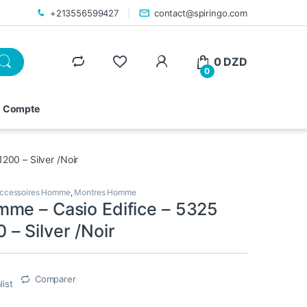
+213556599427
contact@spiringo.com
0
DZD
0
 Compte
00 – Silver /Noir
ccessoires Homme
,
Montres Homme
me – Casio Edifice – 5325
– Silver /Noir
Comparer
list