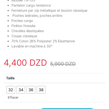
Modèle
YX-155
Pantalon cargo tendance
Fermeture par zip métallique et bouton classique
Poches latérales, poches arrière
Poches cargo
Finition froissée
Chevilles élastiquées
Coupe classique
70% Coton 28% Polyester 2% Elasthanne
Lavable en machine à 30°
4,400
DZD
5,900
DZD
Taille
32
34
36
38
Effacer