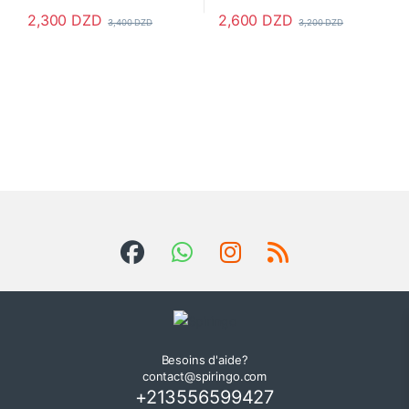
2,300
DZD
2,600
DZD
3,400
DZD
3,200
DZD
Ce produit a plusieurs variations. Les options peuvent être choisi
Ce produit a plusieurs variations
Besoins d'aide?
contact@spiringo.com
+213556599427