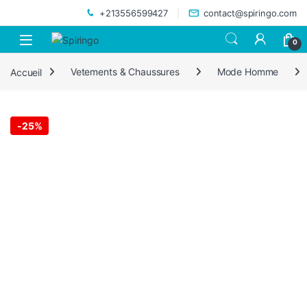
Skip to navigation
Skip to content
+213556599427
contact@spiringo.com
0
Accueil
Vetements & Chaussures
Mode Homme
-
25%