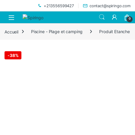
Skip to navigation
Skip to content
+213556599427
contact@spiringo.com
0
Accueil
Piscine - Plage et camping
Produit Etanche
-
38%