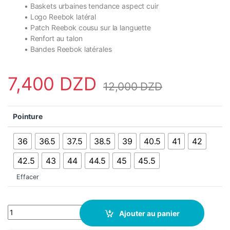
• Baskets urbaines tendance aspect cuir
• Logo Reebok latéral
• Patch Reebok cousu sur la languette
• Renfort au talon
• Bandes Reebok latérales
7,400
DZD
12,000
DZD
Pointure
36
36.5
37.5
38.5
39
40.5
41
42
42.5
43
44
44.5
45
45.5
Effacer
Basket Reebok Vector Smash Edge S Unisexe - GZ6127 - Blanc Bl
Ajouter au panier