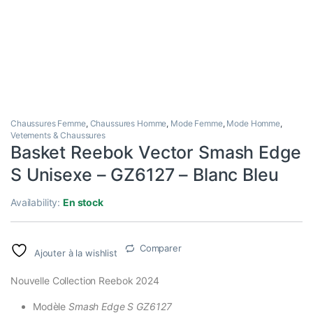
Chaussures Femme
,
Chaussures Homme
,
Mode Femme
,
Mode Homme
,
Vetements & Chaussures
Basket Reebok Vector Smash Edge
S Unisexe – GZ6127 – Blanc Bleu
Availability:
En stock
Comparer
Ajouter à la wishlist
Nouvelle Collection Reebok 2024
Modèle
Smash Edge S GZ6127