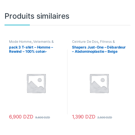
Produits similaires
Mode Homme
,
Vetements &
Ceinture De Dos
,
Fitness &
Chaussures
,
Vetements Homme
Musculation
,
Gaine Amincissante
,
pack 3 T-shirt – Homme –
Shapers Just-One – Débardeur
Hygiène & Soins personnels
,
Rewind – 100% coton-
– Abdominoplastie – Beige
Mode Femme
,
Santé & Beauté
,
Santé & Premiers Soins
,
Sport &
ORIGINAL
Santé
,
Vetements & Chaussures
,
Vetements Femme
6,900
DZD
1,390
DZD
9,600
DZD
2,500
DZD
Ce produit a plusieurs variations. Les options peuvent être choisi
Ce produit a plusieurs variations