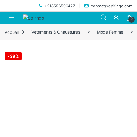
Skip to navigation
Skip to content
+213556599427
contact@spiringo.com
0
Accueil
Vetements & Chaussures
Mode Femme
-
38%