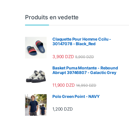
Produits en vedette
Claquette Pour Homme Ccilu -
30147078 - Black_Red
3,900
DZD
5,900
DZD
Basket Puma Montante - Rebound
Abrupt 39746807 - Galactic Grey
11,900
DZD
14,950
DZD
Polo Green Point - NAVY
1,200
DZD