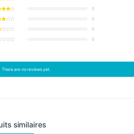
0
0
0
0
There are no reviews yet.
its similaires