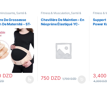
mincissante
,
Santé &
Fitness & Musculation
,
Santé &
Fitness & 
Santé & Premiers Soins
Beauté
Soins pers
Santé & Pr
re De Grossesse
Chevillère De Maintien – En
Support 
pieds
,
Spor
n De Maternité – ST-
Néoprène Élastiqué YC-
Power Kn
articulatio
7704 – Noir
0
DZD
3,40
750
DZD
1,700
DZD
ZD
4,300
DZ
uit a plusieurs variations. Les options peuvent être choisies sur la pa