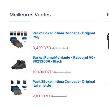
Meilleures Ventes
Pack 5Boxer Intima Concept - Original
Italy
3,400
DZD
4,300
DZD
Basket Puma Montante - Rebound V6 -
39232606 - Black
10,400
DZD
14,900
DZD
Pack 3Boxer Intima Concept - Original
italian style
2,100
DZD
3,200
DZD