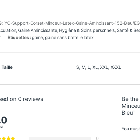
 :
YC-Support-Corset-Minceur-Latex-Gaine-Amincissant-152-Bleu/EG
culation
,
Gaine Amincissante
,
Hygiène & Soins personnels
,
Santé & Be
Étiquettes :
gaine
,
gaine sans bretelle latex
Taille
S
,
M
,
L
,
XL
,
XXL
,
XXXL
sed on 0 reviews
Be the 
Minceu
Bleu”
.0
all
You mus
0