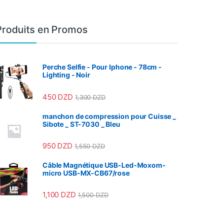
Produits en Promos
Perche Selfie - Pour Iphone - 78cm -
Lighting - Noir
450
DZD
1,300
DZD
manchon de compression pour Cuisse _
Sibote _ ST-7030 _ Bleu
950
DZD
1,550
DZD
Câble Magnétique USB-Led-Moxom-
micro USB-MX-CB67/rose
1,100
DZD
1,500
DZD