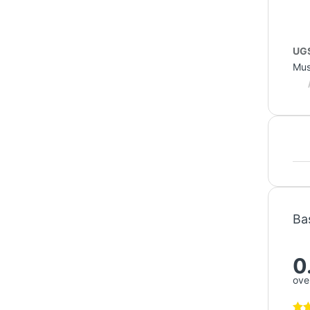
UGS
Mus
Ba
0
over