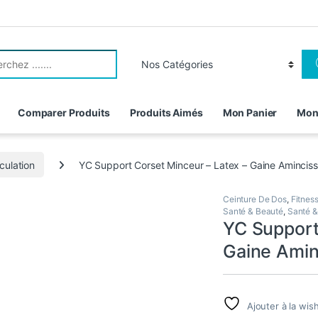
r:
Comparer Produits
Produits Aimés
Mon Panier
Mon
culation
YC Support Corset Minceur – Latex – Gaine Aminciss
Ceinture De Dos
,
Fitnes
Santé & Beauté
,
Santé &
YC Support
Gaine Amin
Ajouter à la wish