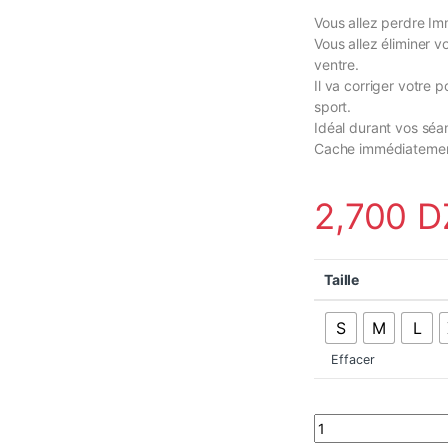
Vous allez perdre Im
Vous allez éliminer v
ventre.
Il va corriger votre 
sport.
Idéal durant vos séa
Cache immédiatement
2,700
D
Taille
S
M
L
Effacer
YC Support Corset M