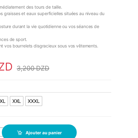
médiatement des tours de taille.
os graisses et eaux superficielles situées au niveau du
posture durant la vie quotidienne ou vos séances de
nces de sport.
 vos bourrelets disgracieux sous vos vêtements.
ZD
3,200
DZD
XL
XXL
XXXL
inceur - Latex - Gaine Amincissant -152- Bleu quantity
Ajouter au panier