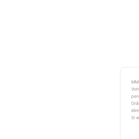
MMa
Vot
per
Grâ
élim
Si e