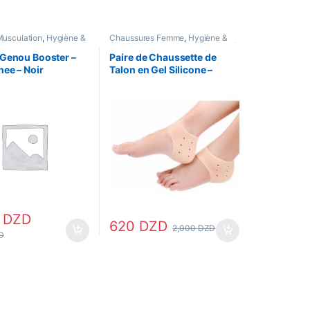
Musculation
,
Hygiène &
Chaussures Femme
,
Hygiène &
onnels
,
Santé & Beauté
,
Soins personnels
,
Santé & Beauté
,
emiers Soins
,
soin
soin pieds
Genou Booster –
Paire de Chaussette de
t & Santé
,
support
ee – Noir
Talon en Gel Silicone –
n
Beige
0
DZD
620
DZD
2,000
DZD
D
ge du produit