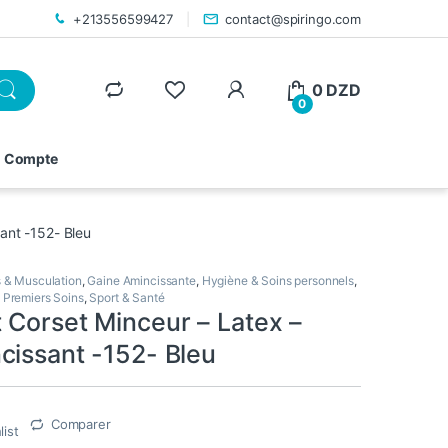
+213556599427
contact@spiringo.com
0
DZD
0
 Compte
ant -152- Bleu
s & Musculation
,
Gaine Amincissante
,
Hygiène & Soins personnels
,
 Premiers Soins
,
Sport & Santé
 Corset Minceur – Latex –
cissant -152- Bleu
Comparer
list