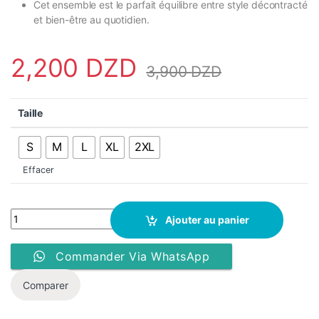
Cet ensemble est le parfait équilibre entre style décontracté
et bien-être au quotidien.
2,200
DZD
3,900
DZD
Taille
S
M
L
XL
2XL
Effacer
Ensemble Shein Manfinity Pour Homme - Short & T-Shirt - Gris Cl
Ajouter au panier
Commander Via WhatsApp
Comparer