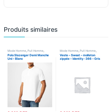
Produits similaires
Mode Homme
,
Pull Homme
,
Mode Homme
,
Pull Homme
,
Vetements Homme
Survêtement Jogging Homme
,
Polo Slazenger Demi Manche
Veste – Sweat – molleton
Veste Homme
,
Vetements &
Uni – Blanc
zippée – Identity -366 – Gris
Chaussures
,
Vetements Homme