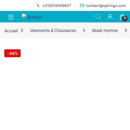
Skip to navigation
Skip to content
+213556599427
contact@spiringo.com
0
Accueil
Vetements & Chaussures
Mode Homme
-
44%