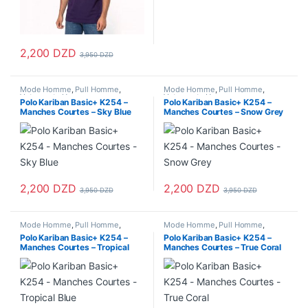
2,200
DZD
3,950
DZD
Ce produit a plusieurs variations. Les options peuvent être choisi
Mode Homme
,
Pull Homme
,
Mode Homme
,
Pull Homme
,
Vetements Homme
Vetements Homme
Polo Kariban Basic+ K254 –
Polo Kariban Basic+ K254 –
Manches Courtes – Sky Blue
Manches Courtes – Snow Grey
2,200
DZD
2,200
DZD
3,950
DZD
3,950
DZD
Ce produit a plusieurs variations. Les options peuvent être choisi
Ce produit a plusieurs variations
Mode Homme
,
Pull Homme
,
Mode Homme
,
Pull Homme
,
Vetements Homme
Vetements Homme
Polo Kariban Basic+ K254 –
Polo Kariban Basic+ K254 –
Manches Courtes – Tropical
Manches Courtes – True Coral
Blue