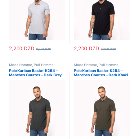
2,200
DZD
2,200
DZD
3,950
DZD
3,950
DZD
Ce produit a plusieurs variations. Les options peuvent être choisi
Ce produit a plusieurs variations
Mode Homme
,
Pull Homme
,
Mode Homme
,
Pull Homme
,
Vetements Homme
Vetements Homme
Polo Kariban Basic+ K254 –
Polo Kariban Basic+ K254 –
Manches Courtes – Dark Grey
Manches Courtes – Dark Khaki