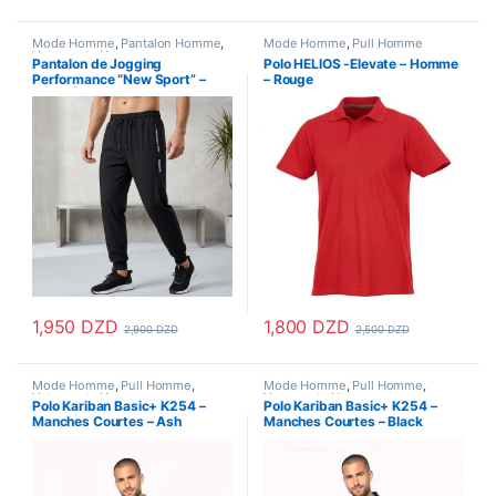
Mode Homme
,
Pantalon Homme
,
Mode Homme
,
Pull Homme
Vetements Homme
Pantalon de Jogging
Polo HELIOS -Elevate – Homme
Performance “New Sport” –
– Rouge
Ultra-Élastique & Respirant
1,950
DZD
1,800
DZD
2,900
DZD
2,500
DZD
Ce produit a plusieurs variations. Les options peuvent être choisi
Ce produit a plusieurs variations
Mode Homme
,
Pull Homme
,
Mode Homme
,
Pull Homme
,
Vetements Homme
Vetements Homme
Polo Kariban Basic+ K254 –
Polo Kariban Basic+ K254 –
Manches Courtes – Ash
Manches Courtes – Black
Heather