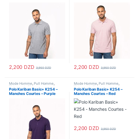
Grey
2,200
DZD
2,200
DZD
3,950
DZD
3,950
DZD
Ce produit a plusieurs variations. Les options peuvent être choisi
Ce produit a plusieurs variations
Mode Homme
,
Pull Homme
,
Mode Homme
,
Pull Homme
,
Vetements Homme
Vetements Homme
Polo Kariban Basic+ K254 –
Polo Kariban Basic+ K254 –
Manches Courtes – Purple
Manches Courtes – Red
2,200
DZD
3,950
DZD
Ce produit a plusieurs variations