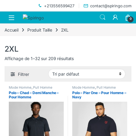
Skip to navigation
Skip to content
+213556599427
contact@spiringo.com
0
Accueil
Produit Taille
2XL
2XL
Affichage de 1–32 sur 209 résultats
Filtrer
Mode Homme
,
Pull Homme
Mode Homme
,
Pull Homme
Polo – Chad – Demi Manche –
Polo – Pier One – Pour Homme –
Pour Homme
Navy