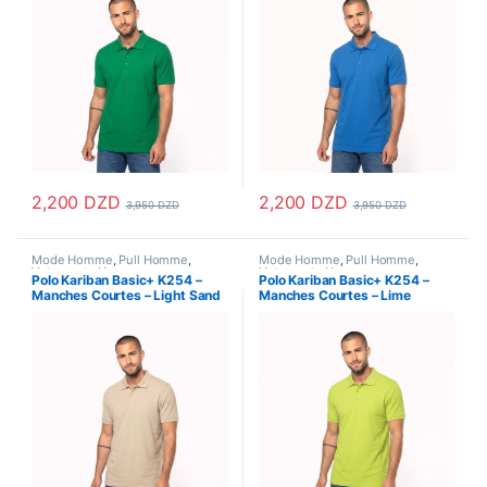
2,200
DZD
2,200
DZD
3,950
DZD
3,950
DZD
Ce produit a plusieurs variations. Les options peuvent être choisi
Ce produit a plusieurs variations
Mode Homme
,
Pull Homme
,
Mode Homme
,
Pull Homme
,
Vetements Homme
Vetements Homme
Polo Kariban Basic+ K254 –
Polo Kariban Basic+ K254 –
Manches Courtes – Light Sand
Manches Courtes – Lime