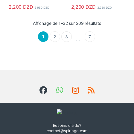
2,200
DZD
2,200
DZD
3,950
DZD
3,950
DZD
Ce produit a plusieurs variations. Les options peuvent être choisi
Ce produit a plusieurs variations
Affichage de 1–32 sur 209 résultats
1
2
3
7
…
Besoins d'aide?
contact@spiringo.com