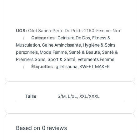
UGS :
Gilet Sauna-Perte De Poids-2160-Femme-Noir
Catégories :
Ceinture De Dos
,
Fitness &
Musculation
,
Gaine Amincissante
,
Hygiène & Soins
personnels
,
Mode Femme
,
Santé & Beauté
,
Santé &
Premiers Soins
,
Sport & Santé
,
Vetements Femme
Étiquettes :
gilet sauna
,
SWEET MAKER
Taille
S/M
,
L/xL
,
XXL/XXXL
Based on 0 reviews