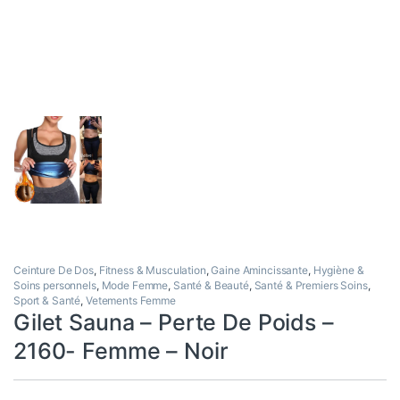
Ceinture De Dos
,
Fitness & Musculation
,
Gaine Amincissante
,
Hygiène &
Soins personnels
,
Mode Femme
,
Santé & Beauté
,
Santé & Premiers Soins
,
Sport & Santé
,
Vetements Femme
Gilet Sauna – Perte De Poids –
2160- Femme – Noir