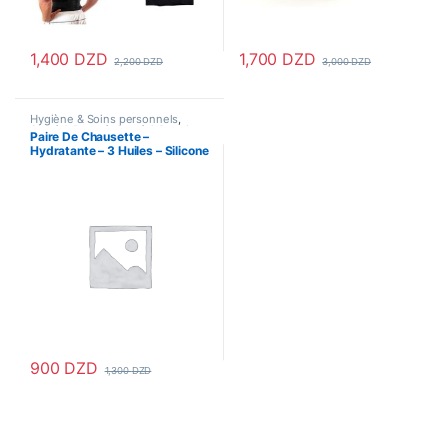
1,400
DZD
1,700
DZD
2,200
DZD
3,000
DZD
Hygiène & Soins personnels
,
Santé & Beauté
,
Santé & Premiers
Paire De Chausette –
Soins
,
soin pieds
Hydratante – 3 Huiles – Silicone
Gel – Blanc
900
DZD
1,300
DZD