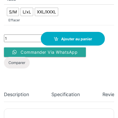
S/M
L/xL
XXL/XXXL
Effacer
Gilet Sauna - Perte De Poids - 2160- Femme - Noir quantity
Ajouter au panier
Commander Via WhatsApp
Comparer
Description
Specification
Review