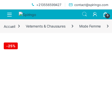
Skip to navigation
Skip to content
+213556599427
contact@spiringo.com
0
Accueil
Vetements & Chaussures
Mode Femme
-
25%