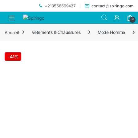
Skip to navigation
Skip to content
+213556599427
contact@spiringo.com
0
Accueil
Vetements & Chaussures
Mode Homme
-
41%