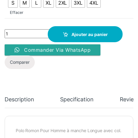
S
M
L
XL
2XL
3XL
4XL
Effacer
Polo Romon - Manche Longue Avec Col - Navy quantity
Ajouter au panier
Commander Via WhatsApp
Comparer
Description
Specification
Review
Polo Romon Pour Homme à manche Longue avec col.