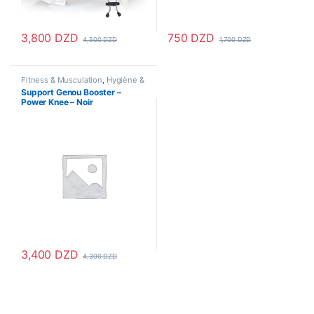
3,800
DZD
750
DZD
4,500
DZD
1,700
DZD
Ce produit a plusieurs variations. Les options peuvent être choisi
Fitness & Musculation
,
Hygiène &
Soins personnels
,
Santé &
Support Genou Booster –
Beauté
,
Santé & Premiers Soins
,
Power Knee – Noir
soin pieds
,
Sport & Santé
,
support
articulation
3,400
DZD
4,300
DZD