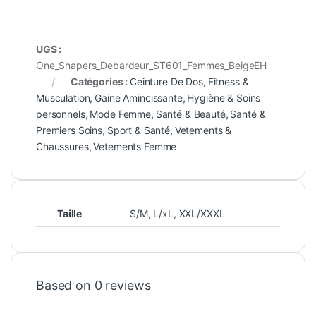
UGS :
One_Shapers_Debardeur_ST601_Femmes_BeigeEH
Catégories :
Ceinture De Dos
,
Fitness &
Musculation
,
Gaine Amincissante
,
Hygiène & Soins
personnels
,
Mode Femme
,
Santé & Beauté
,
Santé &
Premiers Soins
,
Sport & Santé
,
Vetements &
Chaussures
,
Vetements Femme
Taille
S/M
,
L/xL
,
XXL/XXXL
Based on 0 reviews