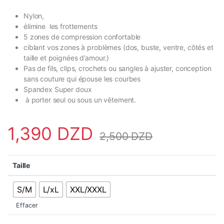
Nylon,
élimine les frottements
5 zones de compression confortable
ciblant vos zones à problèmes (dos, buste, ventre, côtés et
taille et poignées d’amour.)
Pas de fils, clips, crochets ou sangles à ajuster, conception
sans couture qui épouse les courbes
Spandex Super doux
à porter seul ou sous un vêtement.
1,390
DZD
2,500
DZD
Taille
S/M
L/xL
XXL/XXXL
Effacer