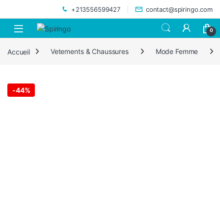
Skip to navigation
Skip to content
+213556599427
contact@spiringo.com
0
Accueil
Vetements & Chaussures
Mode Femme
-
44%