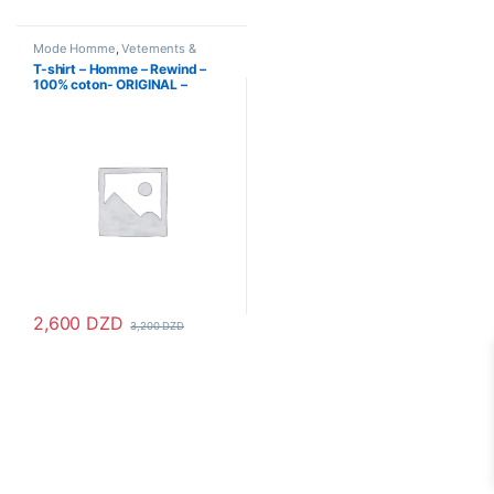
Ce produit a plusieurs variations. Les options peuvent être choisi
Ce produit a plusieurs variations
Mode Homme
,
Vetements &
Chaussures
,
Vetements Homme
T-shirt – Homme – Rewind –
100% coton- ORIGINAL –
Rouge
2,600
DZD
3,200
DZD
Ce produit a plusieurs variations. Les options peuvent être choisi