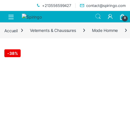
Skip to navigation
Skip to content
+213556599427
contact@spiringo.com
0
Accueil
Vetements & Chaussures
Mode Homme
-
38%