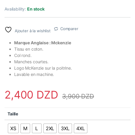
Availability:
En stock
Comparer
Ajouter à la wishlist
Marque Anglaise : Mckenzie
Tissu en coton.
Col rond.
Manches courtes.
Logo McKenzie sur la poitrine.
Lavable en machine.
2,400
DZD
3,900
DZD
Taille
XS
M
L
2XL
3XL
4XL