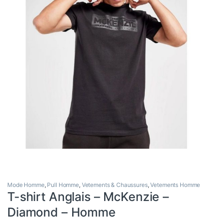
Mode Homme
,
Pull Homme
,
Vetements & Chaussures
,
Vetements Homme
T-shirt Anglais – McKenzie –
Diamond – Homme