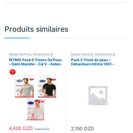
Produits similaires
Mode Homme
,
Vetements &
Mode Homme
,
Vetements &
Chaussures
,
Vetements Homme
Chaussures
,
Vetements Homme
INTIMA Pack 6 Tricots De Peau
Pack 3 Tricot de peau –
– Demi Manche – Col V – italian
Débardeurs Intima 1001 –
style
italian style
4,400
DZD
2,150
DZD
5,800
DZD