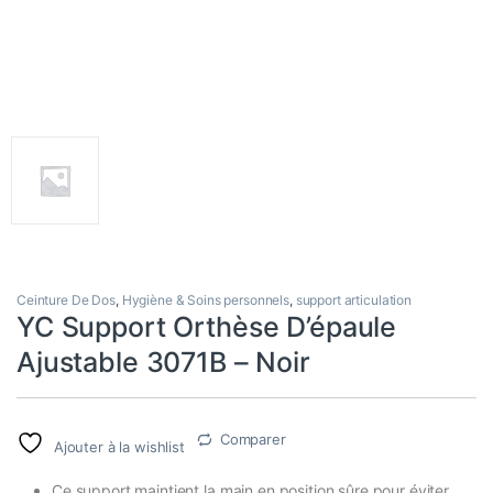
Ceinture De Dos
,
Hygiène & Soins personnels
,
support articulation
YC Support Orthèse D’épaule
Ajustable 3071B – Noir
Comparer
Ajouter à la wishlist
Ce support maintient la main en position sûre pour éviter