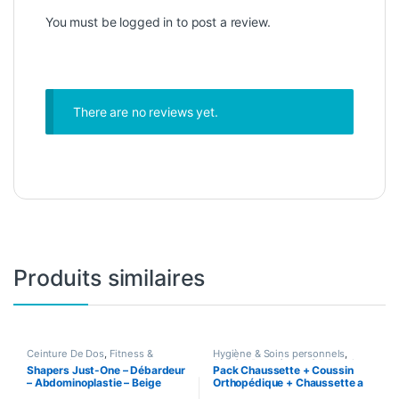
You must be
logged in
to post a review.
There are no reviews yet.
Produits similaires
Ceinture De Dos
,
Fitness &
Hygiène & Soins personnels
,
Musculation
,
Gaine Amincissante
,
Santé & Beauté
,
Santé & Premiers
Shapers Just-One – Débardeur
Pack Chaussette + Coussin
Hygiène & Soins personnels
,
Soins
,
soin pieds
,
Sport & Santé
– Abdominoplastie – Beige
Orthopédique + Chaussette a
Mode Femme
,
Santé & Beauté
,
Santé & Premiers Soins
,
Sport &
talon – en gel silicone – Pour