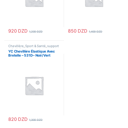
920
DZD
850
DZD
1,200
DZD
1,400
DZD
Chevillère
,
Sport & Santé
,
support
articulation
YC Chevillère Élastique Avec
Bretelle – 531D– Noir/Vert
820
DZD
1,300
DZD