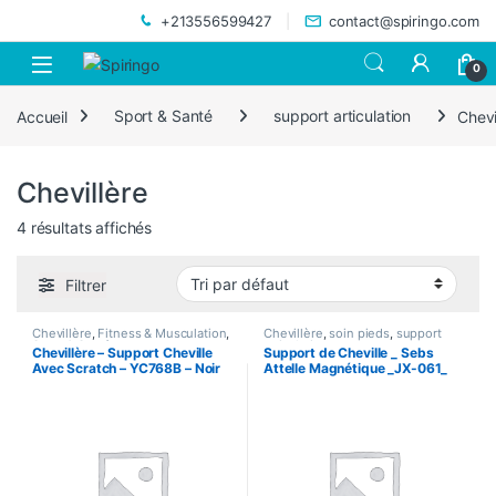
Skip to navigation
Skip to content
+213556599427
contact@spiringo.com
0
Accueil
Sport & Santé
support articulation
Chevi
Chevillère
4 résultats affichés
Filtrer
Chevillère
,
Fitness & Musculation
,
Chevillère
,
soin pieds
,
support
Sport & Santé
articulation
Chevillère – Support Cheville
Support de Cheville _ Sebs
Avec Scratch – YC768B – Noir
Attelle Magnétique _JX-061_
Magnet Ankle Pad _ Beige