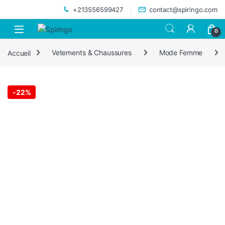
Skip to navigation
Skip to content
+213556599427
contact@spiringo.com
0
Accueil
Vetements & Chaussures
Mode Femme
-
22%