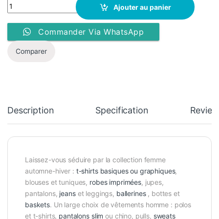
Chemise - Blouse - KIABI - manches longues -xx622 - kaki clair 
Ajouter au panier
Commander Via WhatsApp
Comparer
Description
Specification
Review
Laissez-vous séduire par la collection femme
automne-hiver :
t-shirts basiques ou graphiques
,
blouses et tuniques,
robes imprimées
, jupes,
pantalons,
jeans
et leggings,
ballerines
, bottes et
baskets
. Un large choix de vêtements homme : polos
et t-shirts,
pantalons slim
ou chino, pulls,
sweats