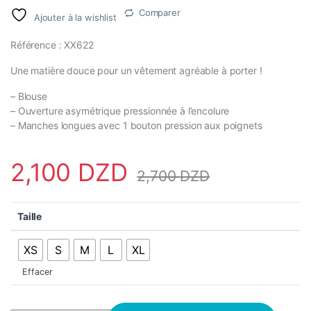
Comparer
Ajouter à la wishlist
Référence : XX622
Une matière douce pour un vêtement agréable à porter !
– Blouse
– Ouverture asymétrique pressionnée à l’encolure
– Manches longues avec 1 bouton pression aux poignets
2,100
DZD
2,700
DZD
Taille
XS
S
M
L
XL
Effacer