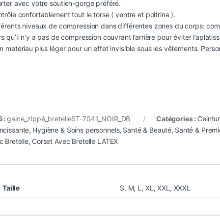
orter avec votre soutien-gorge préféré.
rôle confortablement tout le torse ( ventre et poitrine ).
férents niveaux de compression dans différentes zones du corps: compr
rs qu’il n’y a pas de compression couvrant l’arrière pour éviter l’aplat
un matériau plus léger pour un effet invisible sous les vêtements. Pers
 :
gaine_zippé_bretelleST-7041_NOIR_DB
Catégories :
Ceintu
ncissante
,
Hygiène & Soins personnels
,
Santé & Beauté
,
Santé & Premi
c Bretelle
,
Corset Avec Bretelle LATEX
Taille
S
,
M
,
L
,
XL
,
XXL
,
XXXL