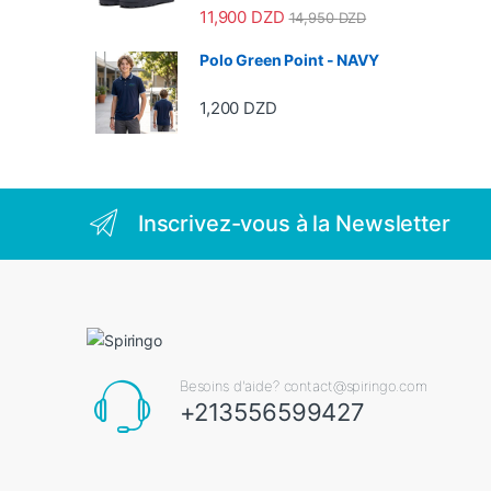
11,900
DZD
14,950
DZD
Polo Green Point - NAVY
1,200
DZD
Inscrivez-vous à la Newsletter
Besoins d'aide? contact@spiringo.com
+213556599427