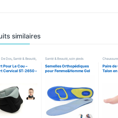
its similaires
e De Dos
,
Santé & Beauté
,
Santé & Beauté
,
soin pieds
Chaussur
 Santé
Soins pers
soin pieds
t Pour Le Cou –
Semelles Orthopédiques
Paire de
t Cervical ST-2650 –
pour Femme&Homme Gel
Talon en 
Activ- Gel Quotidien – Bleu
Beige