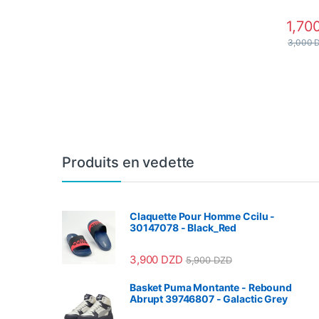
1,70
3,000
Produits en vedette
Claquette Pour Homme Ccilu -
30147078 - Black_Red
3,900
DZD
5,900
DZD
Basket Puma Montante - Rebound
Abrupt 39746807 - Galactic Grey