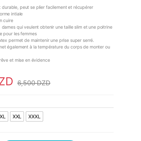
 et durable, peut se plier facilement et récupérer
orme intiale
n cuire
ames qui veulent obtenir une taille slim et une poitrine
le pour les femmes
atex permet de maintenir une prise super serré.
met également à la température du corps de monter ou
 rêve et mise en évidence
ZD
6,500
DZD
XL
XXL
XXXL