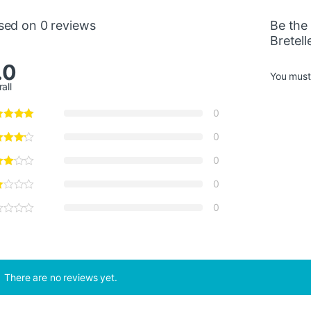
sed on 0 reviews
Be the 
Bretell
.0
You mus
all
0
0
0
0
0
There are no reviews yet.