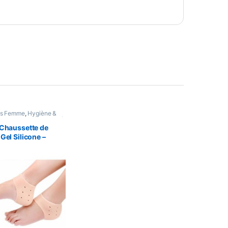
es Femme
,
Hygiène &
onnels
,
Santé & Beauté
,
 Chaussette de
Gel Silicone –