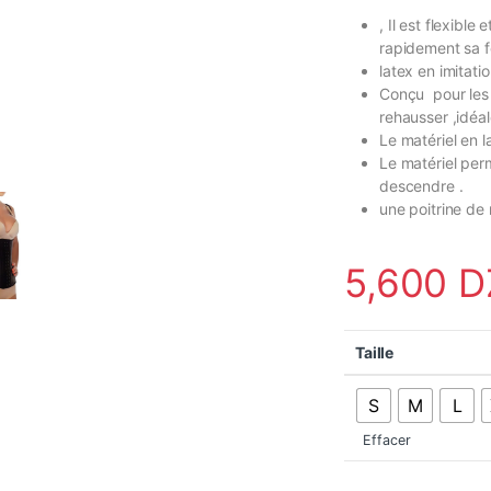
, Il est flexible
rapidement sa f
latex en imitatio
Conçu pour les d
rehausser ,idéa
Le matériel en l
Le matériel per
descendre .
une poitrine de
5,600
D
Taille
S
M
L
Effacer