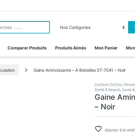
r:
Comparer Produits
Produits Aimés
Mon Panier
Mon
culation
Gaine Amincissante – A Bretelles ST-7041 – Noir
Ceinture De Dos
,
Fitnes
Santé & Beauté
,
Santé &
Gaine Amin
– Noir
Ajouter à la wish