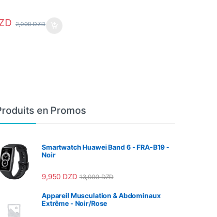
ZD
2,000
DZD
ns peuvent être choisies sur la page du produit
Produits en Promos
Smartwatch Huawei Band 6 - FRA-B19 -
Noir
9,950
DZD
13,000
DZD
Appareil Musculation & Abdominaux
Extrême - Noir/Rose