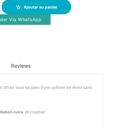
- A Bretelles ST-7041 - Noir quantity
Ajouter au panier
er Via WhatsApp
Reviews
 offrez vous les joies d’une poitrine de rêves sans
mitation cuire
incroyable!