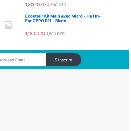
1,800
DZD
4,600
DZD
Écouteur Kit Main Avec Micro - Half In-
Ear OPPO R11 - Blanc
1,130
DZD
1,800
DZD
S'Inscrire