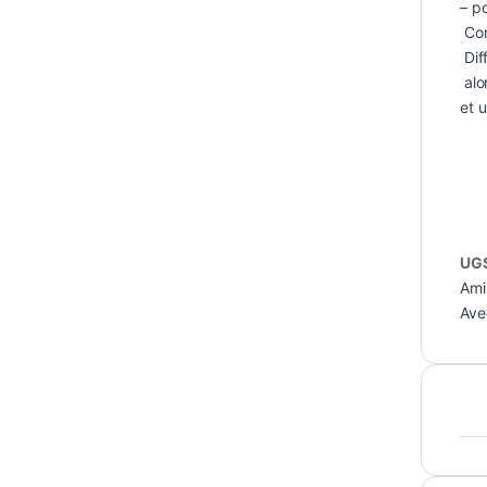
– p
Cont
Dif
alo
et 
UGS
Ami
Ave