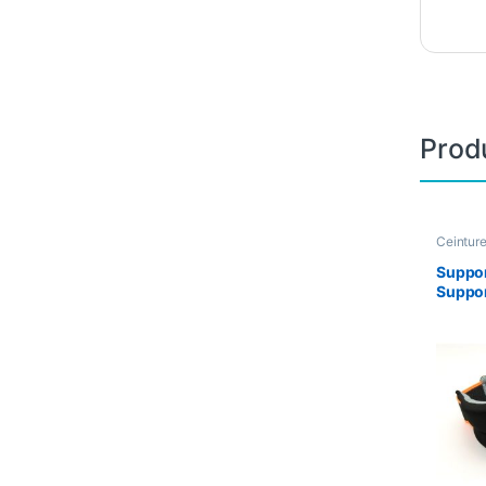
Produ
Ceintur
Sport &
Suppor
Suppor
Noir