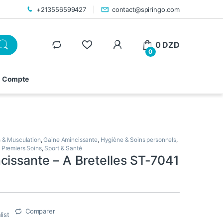
+213556599427
contact@spiringo.com
0
DZD
0
 Compte
s & Musculation
,
Gaine Amincissante
,
Hygiène & Soins personnels
,
 Premiers Soins
,
Sport & Santé
cissante – A Bretelles ST-7041
Comparer
list