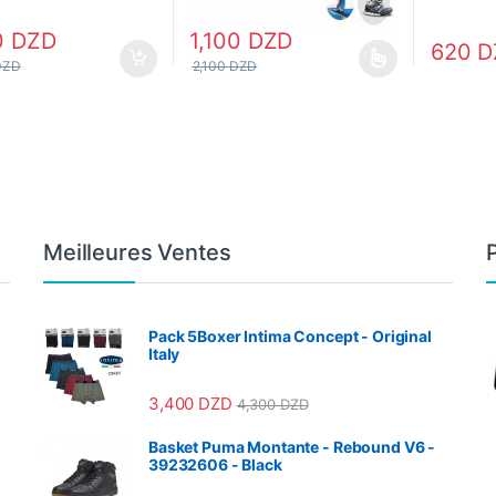
0
DZD
1,100
DZD
620
D
DZD
2,100
DZD
Ce produit a plusieurs variations. Les optio
Meilleures Ventes
Pack 5Boxer Intima Concept - Original
Italy
3,400
DZD
4,300
DZD
Basket Puma Montante - Rebound V6 -
39232606 - Black