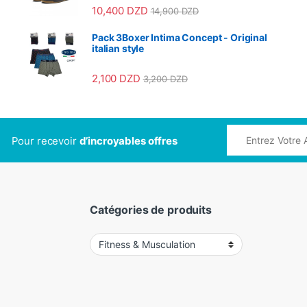
10,400
DZD
14,900
DZD
Pack 3Boxer Intima Concept - Original
italian style
2,100
DZD
3,200
DZD
Pour recevoir
d’incroyables offres
Catégories de produits