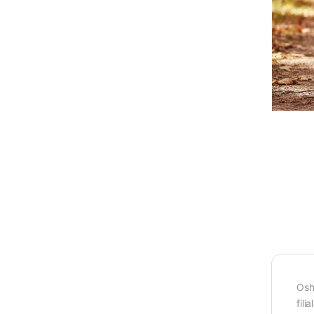
Osh
fili