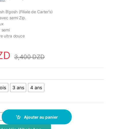
list
 B’gosh (Filiale de Carter’s)
 avec semi Zip.
ux
r semi
re ultra douce
ZD
3,400
DZD
ois
3 ans
4 ans
- OshKosh B'Gosh - Bleu_Noir quantity
Ajouter au panier