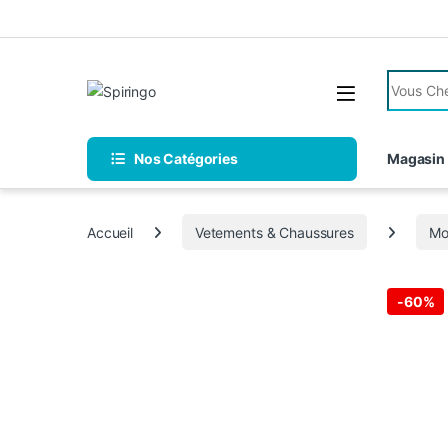
Skip to navigation
Skip to content
Search fo
Nos Catégories
Magasin
Accueil
Vetements & Chaussures
Mo
-
60%