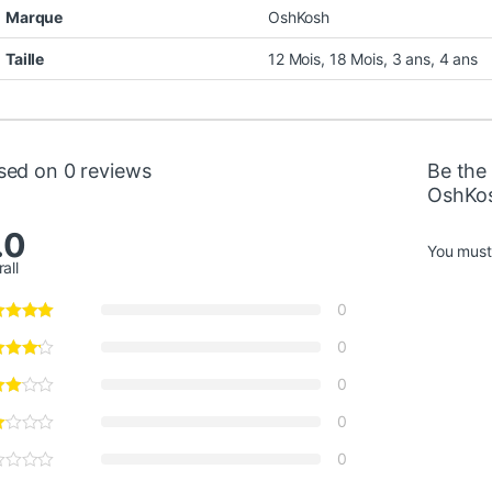
Marque
OshKosh
Taille
12 Mois
,
18 Mois
,
3 ans
,
4 ans
sed on 0 reviews
Be the 
OshKos
.0
You mus
all
0
0
0
0
0