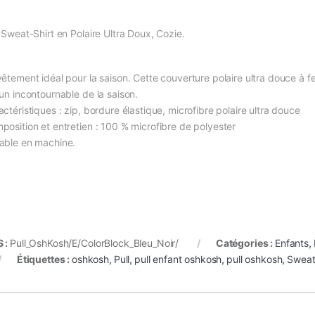
l Sweat-Shirt en Polaire Ultra Doux, Cozie.
vêtement idéal pour la saison. Cette couverture polaire ultra douce à fe
 un incontournable de la saison.
ctéristiques : zip, bordure élastique, microfibre polaire ultra douce
position et entretien : 100 % microfibre de polyester
able en machine.
 :
Pull_OshKosh/E/ColorBlock_Bleu_Noir/
Catégories :
Enfants
,
Étiquettes :
oshkosh
,
Pull
,
pull enfant oshkosh
,
pull oshkosh
,
Swea