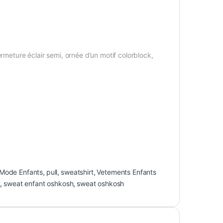
rmeture éclair semi, ornée d’un motif colorblock,
Mode Enfants
,
pull
,
sweatshirt
,
Vetements Enfants
t
,
sweat enfant oshkosh
,
sweat oshkosh