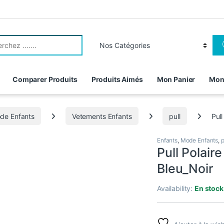
r:
Comparer Produits
Produits Aimés
Mon Panier
Mon
de Enfants
Vetements Enfants
pull
Pul
Enfants
,
Mode Enfants
,
p
Pull Polair
Bleu_Noir
Availability:
En stock