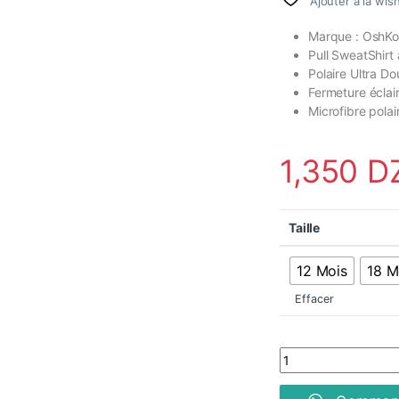
Ajouter à la wish
Marque : OshKosh
Pull SweatShirt
Polaire Ultra Do
Fermeture éclai
Microfibre polai
1,350
D
Taille
12 Mois
18 M
Effacer
Pull Polaire Cozie 