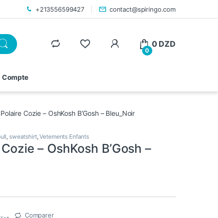
+213556599427
contact@spiringo.com
0
DZD
0
 Compte
l Polaire Cozie – OshKosh B’Gosh – Bleu_Noir
ull
,
sweatshirt
,
Vetements Enfants
e Cozie – OshKosh B’Gosh –
Comparer