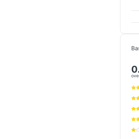
Ba
0
over