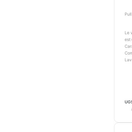
Pul
Le 
est
Cara
Com
Lav
UGS