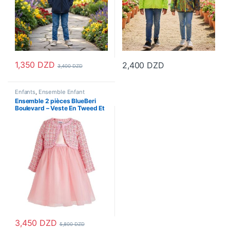
1,350
DZD
2,400
DZD
3,400
DZD
Ce produit a plusieurs variations. Les options peuvent être choisi
Ce produit a plusieurs variations
Enfants
,
Ensemble Enfant
Ensemble 2 pièces BlueBeri
Boulevard – Veste En Tweed Et
Robe En Maille – Rose
3,450
DZD
5,800
DZD
Ce produit a plusieurs variations. Les options peuvent être choisi