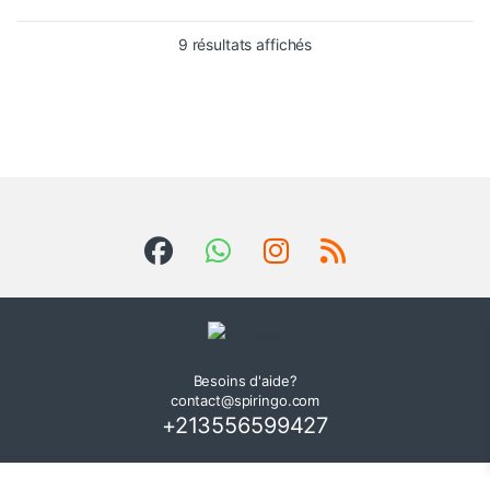
9 résultats affichés
Besoins d'aide?
contact@spiringo.com
+213556599427