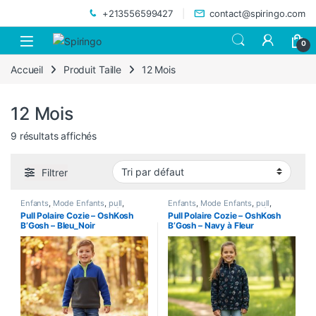
Skip to navigation
Skip to content
+213556599427
contact@spiringo.com
0
Accueil
Produit Taille
12 Mois
12 Mois
9 résultats affichés
Filtrer
Enfants
,
Mode Enfants
,
pull
,
Enfants
,
Mode Enfants
,
pull
,
sweatshirt
,
Vetements Enfants
sweatshirt
,
Vetements Enfants
Pull Polaire Cozie – OshKosh
Pull Polaire Cozie – OshKosh
B’Gosh – Bleu_Noir
B’Gosh – Navy à Fleur