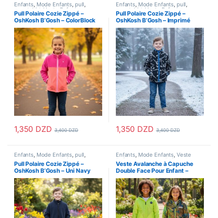
Enfants
,
Mode Enfants
,
pull
,
Enfants
,
Mode Enfants
,
pull
,
sweatshirt
,
Veste Enfant
,
sweatshirt
,
Veste Enfant
,
Pull Polaire Cozie Zippé –
Pull Polaire Cozie Zippé –
Vetements Enfants
Vetements Enfants
OshKosh B’Gosh – ColorBlock
OshKosh B’Gosh – Imprimé
Rose
Dinosaure
1,350
DZD
1,350
DZD
3,400
DZD
3,400
DZD
Ce produit a plusieurs variations. Les options peuvent être choisi
Ce produit a plusieurs variations
Enfants
,
Mode Enfants
,
pull
,
Enfants
,
Mode Enfants
,
Veste
sweatshirt
,
Veste Enfant
,
Enfant
,
Vetements Enfants
Pull Polaire Cozie Zippé –
Veste Avalanche à Capuche
Vetements Enfants
OshKosh B’Gosh – Uni Navy
Double Face Pour Enfant –
Légère Et Imperméable