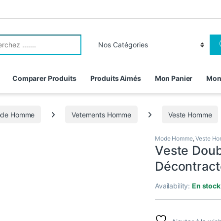
r:
Comparer Produits
Produits Aimés
Mon Panier
Mon
de Homme
Vetements Homme
Veste Homme
Mode Homme
,
Veste H
Veste Doub
Décontract
Availability:
En stock