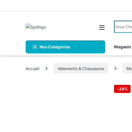
Skip to navigation
Skip to content
Search fo
Nos Catégories
Magasin
Accueil
Vetements & Chaussures
Mo
-
28%