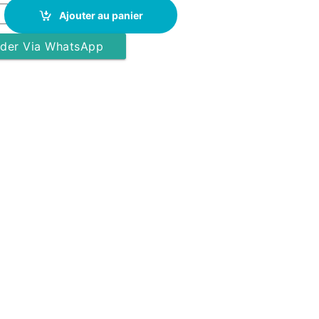
 Légère et Décontractée - Col Montant - Grise quantity
Ajouter au panier
er Via WhatsApp