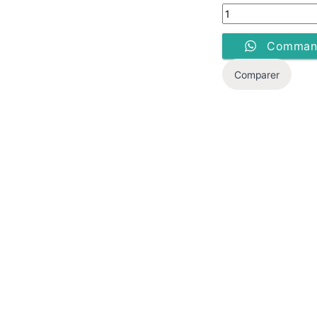
Veste Double Face -
Command
Comparer