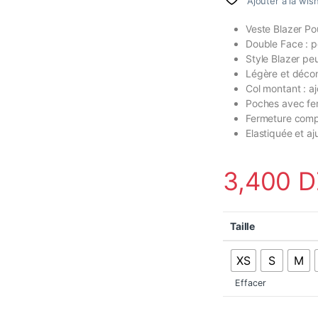
Ajouter à la wish
Veste Blazer P
Double Face : p
Style Blazer pe
Légère et décont
Col montant : aj
Poches avec fe
Fermeture comp
Elastiquée et aju
3,400
D
Taille
XS
S
M
Effacer