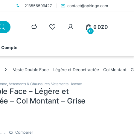
+213556599427
contact@spiringo.com
0
DZD
0
 Compte
Veste Double Face – Légère et Décontractée – Col Montant – G
omme
,
Vetements & Chaussures
,
Vetements Homme
le Face – Légère et
ée – Col Montant – Grise
Comparer