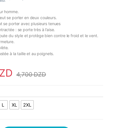
list
our homme.
eut se porter en deux couleurs.
ut se porter avec plusieurs tenues
ractée : se porte très à l’aise.
oute du style et protège bien contre le froid et le vent.
rmeture.
lète.
stée à la taille et au poignets.
ZD
4,700
DZD
L
XL
2XL