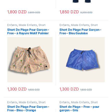
1,800
DZD
1,850
DZD
2,600
DZD
3,200
DZD
Ce produit a plusieurs variations. Les options peuvent être choisi
Ce produit a plusieurs variations
Enfants
,
Mode Enfants
,
Short
Enfants
,
Mode Enfants
,
Short
Enfant
,
Vetements & Chaussures
,
Enfant
,
Vetements & Chaussures
,
Short De Plage Pour Garçon –
Short De Plage Pour Garçon –
Vetements Enfants
Vetements Enfants
Free – à Rayure Motif Palmier
Free – Bleu Gauloise
1,300
DZD
1,300
DZD
1,600
DZD
1,600
DZD
Ce produit a plusieurs variations. Les options peuvent être choisi
Ce produit a plusieurs variations
Enfants
,
Mode Enfants
,
Short
Enfants
,
Mode Enfants
,
Short
Enfant
,
Vetements & Chaussures
,
Enfant
,
Vetements & Chaussures
,
Short De Plage Pour Garçon –
Short de Plage – Free – pour
Vetements Enfants
Vetements Enfants
Free – Bleu – Orange
garçon – Gris