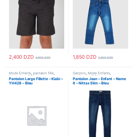
2,400
DZD
1,850
DZD
3,900
DZD
2,900
DZD
Ce produit a plusieurs variations. Les options peuvent être choisi
Ce produit a plusieurs variations
Mode Enfants
,
pantalon fille
,
Garçons
,
Mode Enfants
,
Vetements & Chaussures
,
Vetements & Chaussures
,
Pantalon Large Fillette – Kiabi –
Pantalon Jean – Enfant – Name
Vetements Enfants
Vetements Enfants
YH428 – Bleu
It – Nittax Slim – Bleu