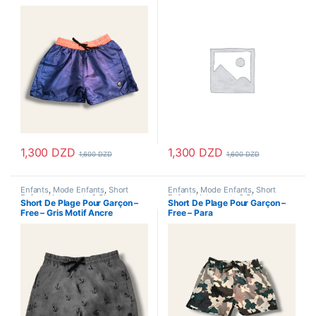
1,300
DZD
1,300
DZD
1,600
DZD
1,600
DZD
Ce produit a plusieurs variations. Les options peuvent être choisi
Ce produit a plusieurs variations
Enfants
,
Mode Enfants
,
Short
Enfants
,
Mode Enfants
,
Short
Enfant
,
Vetements & Chaussures
,
Enfant
,
Vetements & Chaussures
,
Short De Plage Pour Garçon –
Short De Plage Pour Garçon –
Vetements Enfants
Vetements Enfants
Free – Gris Motif Ancre
Free – Para