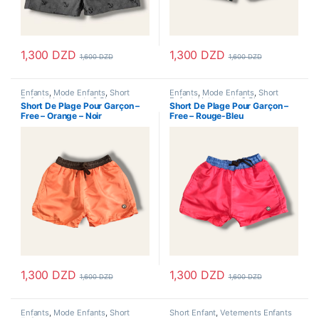
1,300
DZD
1,300
DZD
1,600
DZD
1,600
DZD
Ce produit a plusieurs variations. Les options peuvent être choisi
Ce produit a plusieurs variations
Enfants
,
Mode Enfants
,
Short
Enfants
,
Mode Enfants
,
Short
Enfant
,
Vetements & Chaussures
,
Enfant
,
Vetements & Chaussures
,
Short De Plage Pour Garçon –
Short De Plage Pour Garçon –
Vetements Enfants
Vetements Enfants
Free – Orange – Noir
Free – Rouge-Bleu
1,300
DZD
1,300
DZD
1,600
DZD
1,600
DZD
Ce produit a plusieurs variations. Les options peuvent être choisi
Ce produit a plusieurs variations
Enfants
,
Mode Enfants
,
Short
Short Enfant
,
Vetements Enfants