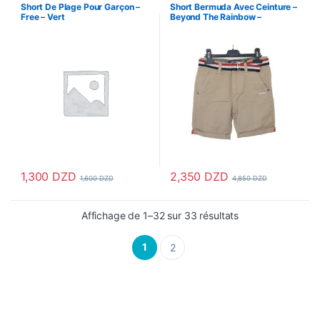
Enfant
,
Vetements & Chaussures
,
Short De Plage Pour Garçon –
Short Bermuda Avec Ceinture –
Vetements Enfants
Free – Vert
Beyond The Rainbow –
GNS0207
1,300
DZD
2,350
DZD
1,600
DZD
4,850
DZD
Ce produit a plusieurs variations. Les options peuvent être choisi
Ce produit a plusieurs variations
Affichage de 1–32 sur 33 résultats
1
2