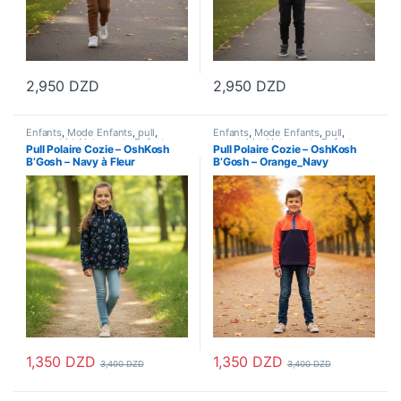
2,950
DZD
2,950
DZD
Ce produit a plusieurs variations. Les options peuvent être choisi
Ce produit a plusieurs variations
Enfants
,
Mode Enfants
,
pull
,
Enfants
,
Mode Enfants
,
pull
,
sweatshirt
,
Vetements Enfants
sweatshirt
,
Vetements Enfants
Pull Polaire Cozie – OshKosh
Pull Polaire Cozie – OshKosh
B’Gosh – Navy à Fleur
B’Gosh – Orange_Navy
1,350
DZD
1,350
DZD
3,400
DZD
3,400
DZD
Ce produit a plusieurs variations. Les options peuvent être choisi
Ce produit a plusieurs variations