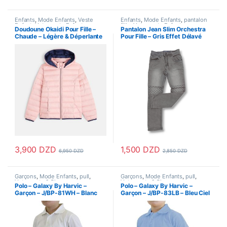
Enfants
,
Mode Enfants
,
Veste
Enfants
,
Mode Enfants
,
pantalon
Enfant
,
Vetements Enfants
fille
,
Vetements Enfants
Doudoune Okaidi Pour Fille –
Pantalon Jean Slim Orchestra
Chaude – Légère & Déperlante
Pour Fille – Gris Effet Délavé
– Rose Blush
3,900
DZD
1,500
DZD
6,950
DZD
2,850
DZD
Ce produit a plusieurs variations. Les options peuvent être choisi
Ce produit a plusieurs variations
Garçons
,
Mode Enfants
,
pull
,
Garçons
,
Mode Enfants
,
pull
,
Vetements & Chaussures
,
Vetements & Chaussures
,
Polo – Galaxy By Harvic –
Polo – Galaxy By Harvic –
Vetements Enfants
Vetements Enfants
Garçon – J/BP-81WH – Blanc
Garçon – J/BP-83LB – Bleu Ciel