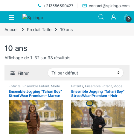
Skip to navigation
Skip to content
+213556599427
contact@spiringo.com
0
Accueil
Produit Taille
10 ans
10 ans
Affichage de 1–32 sur 33 résultats
Filtrer
Enfants
,
Ensemble Enfant
,
Mode
Enfants
,
Ensemble Enfant
,
Mode
Enfants
,
Vetements Enfants
Enfants
,
Vetements Enfants
Ensemble Jogging “Tahari Boy”
Ensemble Jogging “Tahari Boy”
StreetWear Premium – Marron
StreetWear Premium – Noir