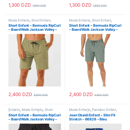
1,300
DZD
1,300
DZD
1,900
DZD
1,600
DZD
Ce produit a plusieurs variations. Les options peuvent être choisi
Ce produit a plusieurs variations
Mode Enfants
,
Short Enfant
,
Mode Enfants
,
Short Enfant
,
Vetements Enfants
Vetements Enfants
Short Enfant – Bermuda RipCurl
Short Enfant – Bermuda RipCurl
– BoardWalk Jackson Volley –
– BoardWalk Jackson Volley –
Dark Khaki
Dark Olive
2,400
DZD
2,400
DZD
3,900
DZD
3,900
DZD
Ce produit a plusieurs variations. Les options peuvent être choisi
Ce produit a plusieurs variations
Enfants
,
Mode Enfants
,
Short
Mode Enfants
,
Pantalon Enfant
,
Enfant
,
Vetements Enfants
Vetements Enfants
Short Enfant – Bermuda RipCurl
Jean Okaidi Enfant – Slim Fit
– BoardWalk Jackson Volley –
Stretch – 66826 – Bleu
Noir