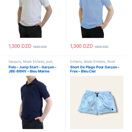
1,300
DZD
1,300
DZD
1,900
DZD
1,900
DZD
Ce produit a plusieurs variations. Les options peuvent être choisi
Ce produit a plusieurs variations
Garçons
,
Mode Enfants
,
pull
,
Enfants
,
Mode Enfants
,
Short
Vetements & Chaussures
,
Enfant
,
Vetements Enfants
Polo – Jump Start – Garçon –
Short De Plage Pour Garçon –
Vetements Enfants
JBE-86NV – Bleu Marine
Free – Bleu Ciel