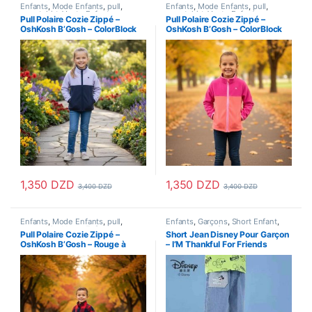
Enfants
,
Mode Enfants
,
pull
,
Enfants
,
Mode Enfants
,
pull
,
sweatshirt
,
Veste Enfant
,
sweatshirt
,
Veste Enfant
,
Pull Polaire Cozie Zippé –
Pull Polaire Cozie Zippé –
Vetements Enfants
Vetements Enfants
OshKosh B’Gosh – ColorBlock
OshKosh B’Gosh – ColorBlock
Lavande_Navy
Rose
1,350
DZD
1,350
DZD
3,400
DZD
3,400
DZD
Ce produit a plusieurs variations. Les options peuvent être choisi
Ce produit a plusieurs variations
Enfants
,
Mode Enfants
,
pull
,
Enfants
,
Garçons
,
Short Enfant
,
sweatshirt
,
Veste Enfant
,
Vetements Enfants
Pull Polaire Cozie Zippé –
Short Jean Disney Pour Garçon
Vetements Enfants
OshKosh B’Gosh – Rouge à
– I’M Thankful For Friends
Carreaux