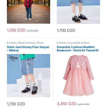
1,350
DZD
1,700
DZD
3,400
DZD
Ce produit a plusieurs variations. Les options peuvent être choisi
Ce produit a plusieurs variations
Enfants
,
Mode Enfants
,
Short
Enfants
,
Ensemble Enfant
Enfant
,
Vetements Enfants
Short Jean Disney Pour Garçon
Ensemble 2 pièces BlueBeri
– Mickey
Boulevard – Veste En Tweed Et
Robe En Maille – Rose
3,450
DZD
1,700
DZD
5,800
DZD
Ce produit a plusieurs variations. Les options peuvent être choisi
Ce produit a plusieurs variations